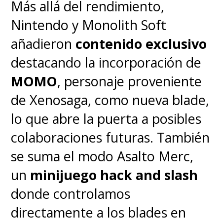
Más allá del rendimiento,
Nintendo y Monolith Soft
añadieron
contenido exclusivo
destacando la incorporación de
MOMO
, personaje proveniente
de Xenosaga, como nueva blade,
lo que abre la puerta a posibles
colaboraciones futuras. También
se suma el modo Asalto Merc,
un
minijuego hack and slash
donde controlamos
Pasemos a su
arma letal
que es
directamente a los blades en
la fotografía, el punto más