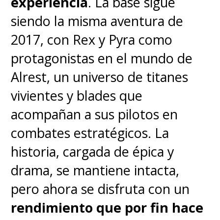
experiencia
. La base sigue
siendo la misma aventura de
¿Que si puedes jugar?
Claro
2017, con Rex y Pyra como
que se puede correr todos los
protagonistas en el mundo de
videojuegos para móviles
Alrest, un universo de titanes
disponibles aunque quizás haya
vivientes y blades que
alguno de los más demandantes
acompañan a sus pilotos en
que no rindan bien al máximo de
combates estratégicos. La
gráficos,
pero en la
historia, cargada de épica y
configuración
drama, se mantiene intacta,
predeterminada puedes jugar
pero ahora se disfruta con un
sin problema
. Igualmente hay
rendimiento que por fin hace