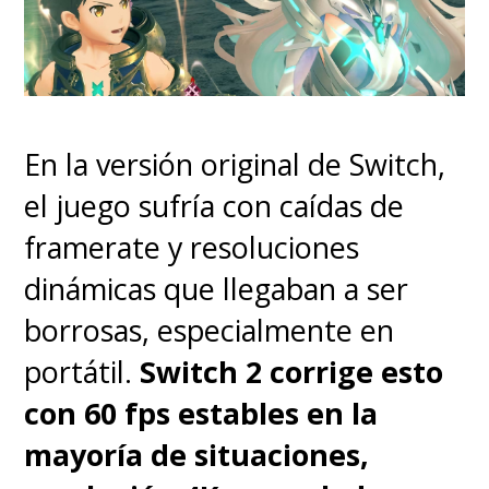
sabe muy bien.
Y es que
puede que las
comparaciones o el nombrar
En la versión original de Switch,
otras marcas y modelos para
el juego sufría con caídas de
algunos resulte odioso
, pero
framerate y resoluciones
es lo que finalmente tenemos
dinámicas que llegaban a ser
que hacer ante tanta
borrosas, especialmente en
información derechamente
portátil.
Switch 2 corrige esto
inflada, falsa y, sobre todo,
con 60 fps estables en la
vendida que esparcen los
mayoría de situaciones,
llamados "influencers tech" que