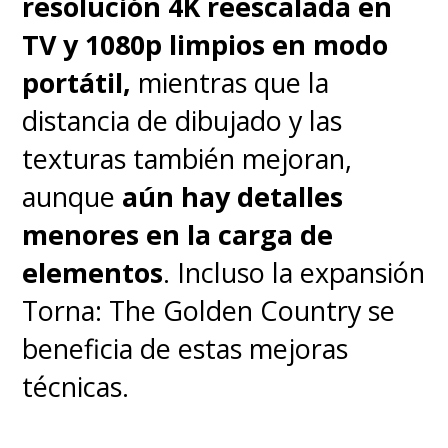
resolución 4K reescalada en
no nos queda otra que
TV y 1080p limpios en modo
entregar más detalles y ser
portátil,
mientras que la
en extremo claros para que el
distancia de dibujado y las
usuario tenga información
texturas también mejoran,
real antes de poder invertir
aunque
aún hay detalles
su dinero en un nuevo
menores en la carga de
teléfono inteligente.
elementos
. Incluso la expansión
Torna: The Golden Country se
beneficia de estas mejoras
técnicas.