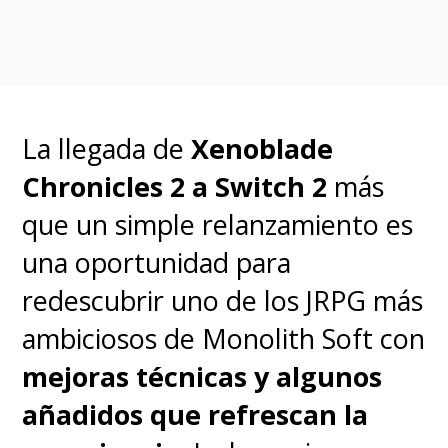
procesador de Qualcomm (no
puede) o uno similar y que se
queda bien atrás, pero es bueno
recordar que
los procesadores
La llegada de
Xenoblade
han avanzado tanto que las
Chronicles 2 a Switch 2
más
aplicaciones aún no lo
que un simple relanzamiento es
alcanzan
, por lo que cuando
una oportunidad para
mucho usamos el 40% de lo que
redescubrir uno de los JRPG más
realmente pueden dar y si a eso
ambiciosos de Monolith Soft con
le aplicas un buen trabajo de
mejoras técnicas y algunos
software, entonces habrá
añadidos que refrescan la
rendimiento de sobra.