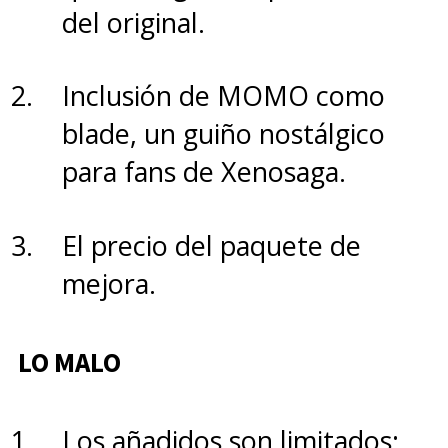
del original.
Inclusión de MOMO como
blade, un guiño nostálgico
para fans de Xenosaga.
Si nos vamos para adelante,
El precio del paquete de
al mirar la pantalla,
notarán
mejora.
tres perforaciones en la parte
superior
, algo que ha llevado a
LO MALO
una confusión común como es
pensar que son tres lentes
Los añadidos son limitados: