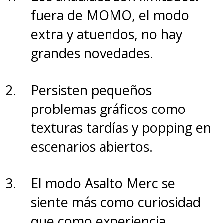
fotográficos, pero la realidad es
fuera de MOMO, el modo
que suma tecnología extra.
Solo
extra y atuendos, no hay
uno de los orificios es la
grandes novedades.
cámara selfie de 13MP
que
entrega buenos resultados,
Persisten pequeños
mientras que los otros dos
problemas gráficos como
albergan un
sensor ToF 3D
texturas tardías y popping en
(Time of Flight) y un sensor
escenarios abiertos.
biométrico/infrarrojo
y que
combinados permiten que el
El modo Asalto Merc se
equipo pueda operarse a través
siente más como curiosidad
de gestos, sin tocar la pantalla,
que como experiencia