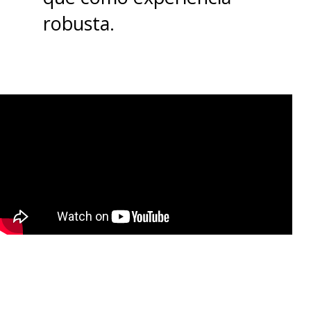
algo que en China es
robusta.
espectacular, pero que al resto
del planeta llega bien limitado,
lamentablemente.
Siguiendo con este punto,
tenemos
EMUI 15 como capa
de personalización, basada en
Android 12 que fue la última
a la que Huawei tuvo acceso
.
Para sorpresa, no se siente vieja
ni tampoco queda tan atrás de