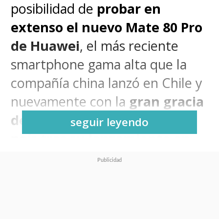
posibilidad de
probar en
extenso el nuevo Mate 80 Pro
de Huawei
, el más reciente
smartphone gama alta que la
compañía china lanzó en Chile y
nuevamente con la
gran gracia
de que llegara muy rápido al
seguir leyendo
país tras su lanzamiento en
China
, algo que hace años era
impensado pero que Huawei
Chile ha apurado porque sabe
que es la única manera de