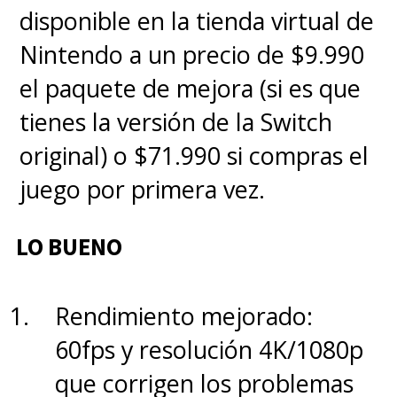
extremos con un nivel de nitidez
disponible en la tienda virtual de
que domina el mercado actual.
Nintendo a un precio de $9.990
Los colores, el detalle, la
el paquete de mejora (si es que
definición, todo está increíble
tienes la versión de la Switch
y aún más sorprendente el
original) o $71.990 si compras el
resultado del zoom digital
juego por primera vez.
que no hay otro igual.
El video
ha avanzado y es más estable,
LO BUENO
pero aún no logra el nivel de
Apple o Samsung.
Rendimiento mejorado:
60fps y resolución 4K/1080p
que corrigen los problemas