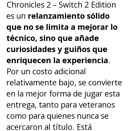
Chronicles 2 – Switch 2 Edition
El nivel de detalle fotográfico, el
es un
relanzamiento sólido
rango dinámico y la
que no se limita a mejorar lo
interpretación de los colores
técnico, sino que añade
(apoyada por el sensor RYYB)
curiosidades y guiños que
son espectaculares sin
enriquecen la experiencia
.
importar si es de día o de
Por un costo adicional
noche
. Y a esto hay que sumar
relativamente bajo, se convierte
un
telefoto de 48MP con un
en la mejor forma de jugar esta
zoom óptico de 4x
que además
entrega, tanto para veteranos
hace las veces de cámara macro,
como para quienes nunca se
permitiendo acercamientos
acercaron al título. Está