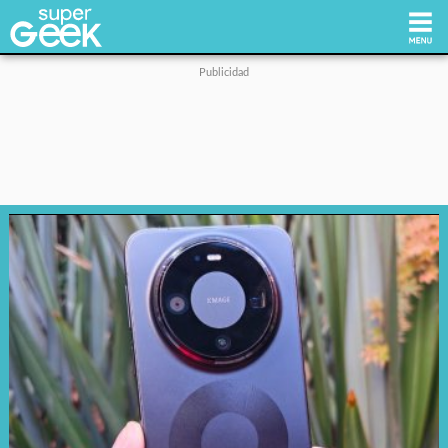
Inicio
Tecnología
Videojuegos
Reviews
Cultura Pop
Streaming
Síguenos: