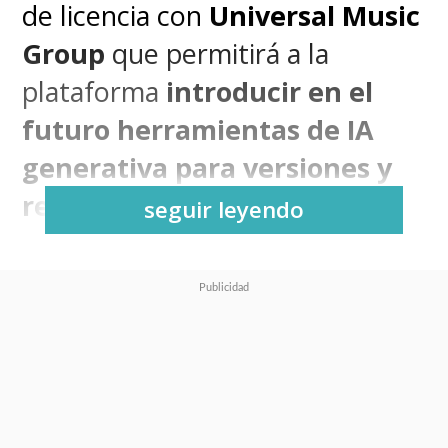
de licencia con
Universal Music
Group
que permitirá a la
plataforma
introducir en el
futuro herramientas de IA
generativa para versiones y
remezclas musicales
.
seguir leyendo
El acuerdo se dio a conocer
durante la presentación del
Día
del Inversor de Spotify del 21
de mayo
, donde compañía
confirmó que los usuarios