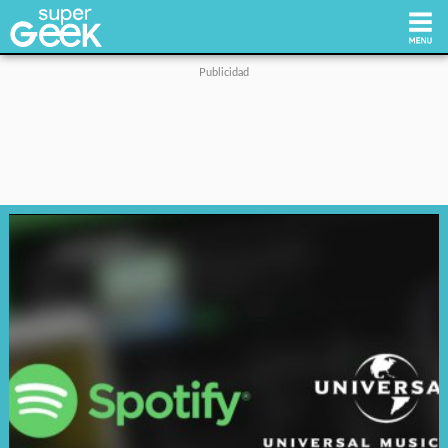
Inicio
Tecnología
Videojuegos
Reviews
Cultura Pop
Streaming
Síguenos: