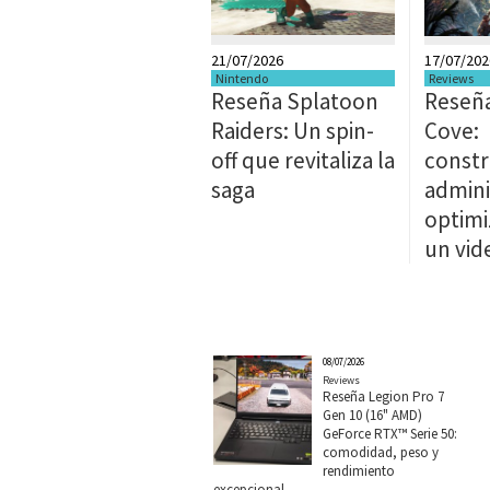
21/07/2026
17/07/202
Nintendo
Reviews
Reseña Splatoon
Reseña
Raiders: Un spin-
Cove:
off que revitaliza la
constr
saga
admini
optimi
un vid
08/07/2026
Reviews
Reseña Legion Pro 7
Gen 10 (16" AMD)
GeForce RTX™ Serie 50:
comodidad, peso y
rendimiento
excepcional