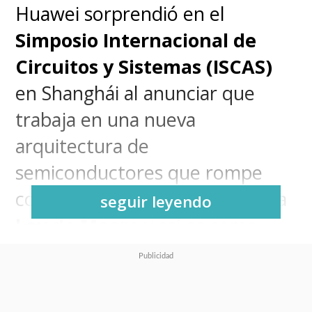
Huawei sorprendió en el
Simposio Internacional de
Circuitos y Sistemas (ISCAS)
en Shanghái al anunciar que
trabaja en una nueva
arquitectura de
semiconductores que rompe
con las limitaciones de la clásica
seguir leyendo
Ley de Moore
y así es como
presentó la
Ley de Escalado
Tau (τ)
, basada en el tiempo,
que promete superar los límites