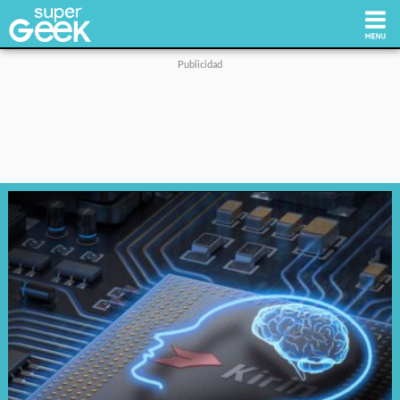
Inicio
Tecnología
Videojuegos
Reviews
Cultura Pop
Streaming
Síguenos: