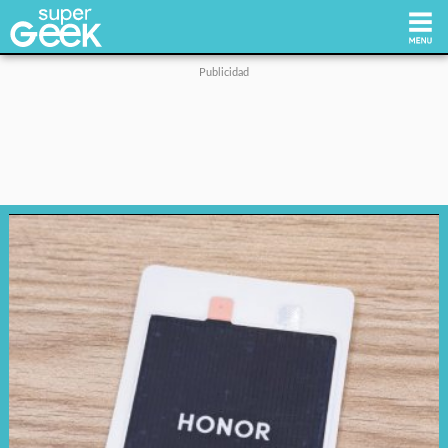
Inicio
Tecnología
Videojuegos
Reviews
Cultura Pop
Streaming
Síguenos: