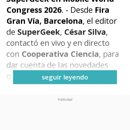
Congress 2026
. - Desde
Fira
Gran Vía, Barcelona
, el editor
de
SuperGeek
,
César Silva
,
contactó en vivo y en directo
con
Cooperativa Ciencia
, para
dar cuenta de las novedades
que nos trae la feria de
seguir leyendo
conectividad, telefonía móvil
y tecnología
más grande del
mundo.