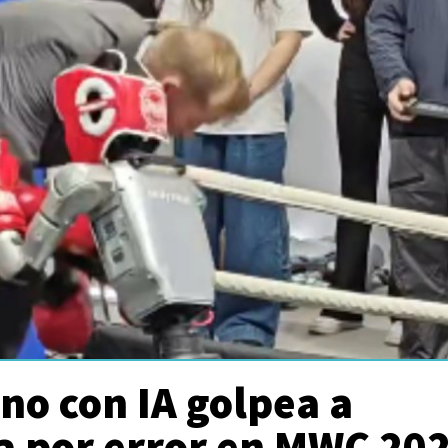
no con IA golpea a
a por error en MWC 20