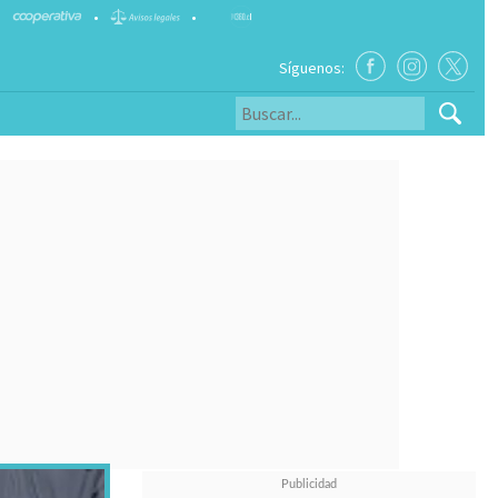
•
•
Síguenos: