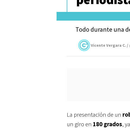
Todo durante una d
Vicente Vergara C. /
La presentación de un
ro
un giro en
180 grados
, y