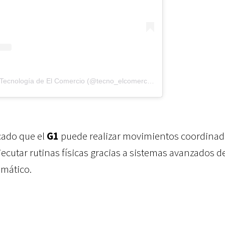
Una publicación compartida de Tecnología de El Comercio (@tecno_elcomercio)
cado que el
G1
puede realizar movimientos coordinad
jecutar rutinas físicas gracias a sistemas avanzados d
omático.