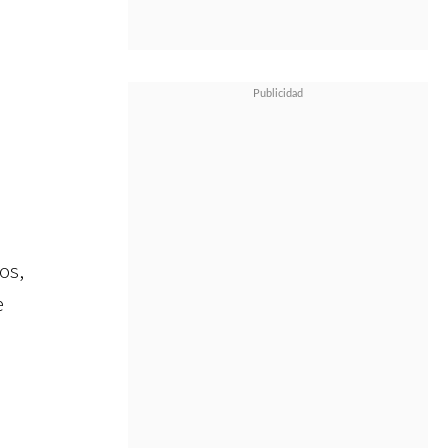
os,
e