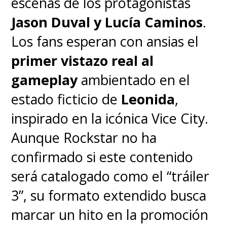
escenas de los protagonistas
barbero-cirujano con un
Jason Duval y Lucía Caminos
.
misterioso pasado que no
Los fans esperan con ansias el
revelaremos acá.
primer vistazo real al
gameplay
ambientado en el
estado ficticio de
Leonida
,
inspirado en la icónica Vice City.
Torn apart by a war-
Aunque Rockstar no ha
ravaged Continent, the
confirmado si este contenido
fight continues for
será catalogado como el “tráiler
Geralt, Ciri and
3”, su formato extendido busca
Yennefer to survive and
marcar un hito en la promoción
reunite again. The