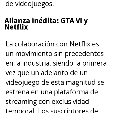
de videojuegos.
Witcher Season 4
returns to Netflix 30th
Alianza inédita: GTA VI y
October.
Netflix
pic.twitter.com/QPsGJSujZW
La colaboración con Netflix es
— The Witcher (@witchernetflix)
September 14,
2025
un movimiento sin precedentes
en la industria, siendo la primera
vez que un adelanto de un
Hemsworth protagonizará la
videojuego de esta magnitud se
cuarta y quinta temporada de
estrena en una plataforma de
la serie, que pondrán cierre a
streaming con exclusividad
la adaptación
. Esta últimas dos
temporal. Los suscriptores de
temporadas adaptarán los