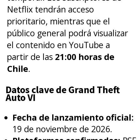
Netflix tendrán acceso
eventos de los tres libros
prioritario, mientras que el
restantes de
público general podrá visualizar
Sapkowski,
"Bautismo de
el contenido en YouTube a
fuego", "La torre de la
partir de las
21:00 horas de
golondrina" y "La dama del
Chile
.
lago"
.
Datos clave de Grand Theft
Tras despedirse de
The Witcher
,
Auto VI
Cavill ha estado muy ocupado
con proyectos cinematográficos
Fecha de lanzamiento oficial:
y también en la misión
19 de noviembre de 2026.
de
adaptar
Warhammer 40K
en