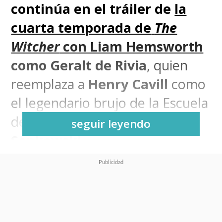
continúa en el tráiler de
la
cuarta temporada de
The
Witcher
con Liam Hemsworth
como Geralt de Rivia
, quien
reemplaza a
Henry Cavill
como
el legendario brujo de la Escuela
del Lobo creado por
Andrzej
seguir leyendo
Sapkowski
.
Es que no resulta una tarea fácil
para el australiano suceder a
Cavill, quien abandonó la serie
al