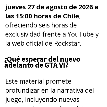
jueves 27 de agosto de 2026 a
representa una "increíble
las 15:00 horas de Chile
,
oportunidad", permitiendo
ofreciendo seis horas de
"relanzarla" a mitad de la serie,
exclusividad frente a YouTube y
"de decir: '
Las cosas son
la web oficial de Rockstar.
diferentes, saldremos pisando
fuerte y será más grande y mejor
¿Qué esperar del nuevo
que nunca
'".
adelanto de GTA VI?
Tal como pudieron ver en el
Este material promete
tráiler,
Laurence Fishburne
se
profundizar en la narrativa del
sumó al elenco de la cuarta
juego, incluyendo nuevas
temporada como
Regis
, un