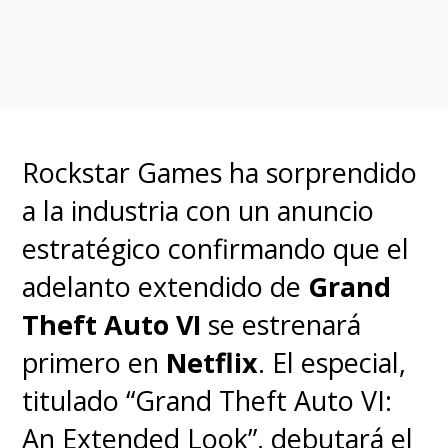
las cosas que siempre decimos
es que no sería
The Witcher
si
todo acabara felizmente.
Este
es el comienzo de un viaje de
Rockstar Games ha sorprendido
dos temporadas para que
a la industria con un anuncio
nuestra familia finalmente se
estratégico confirmando que el
reúna y permanezcan juntos,
adelanto extendido de
Grand
esperemos que para
Theft Auto VI
se estrenará
siempre
".
primero en
Netflix
. El especial,
titulado “Grand Theft Auto VI:
Con un nuevo Geralt en escena,
An Extended Look”, debutará el
Hissrich sostuvo que aquello