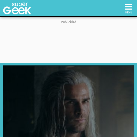
Inicio
Tecnología
Videojuegos
Reviews
Cultura Pop
Streaming
Síguenos: