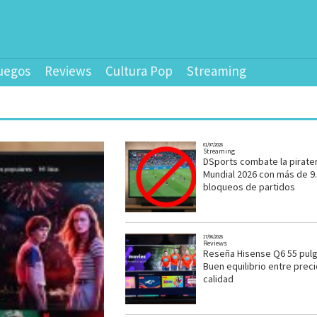
uegos
Reviews
Cultura Pop
Streaming
01/07/2026
Streaming
DSports combate la pirater
Mundial 2026 con más de 9
bloqueos de partidos
17/06/2026
Reviews
Reseña Hisense Q6 55 pul
Buen equilibrio entre preci
calidad