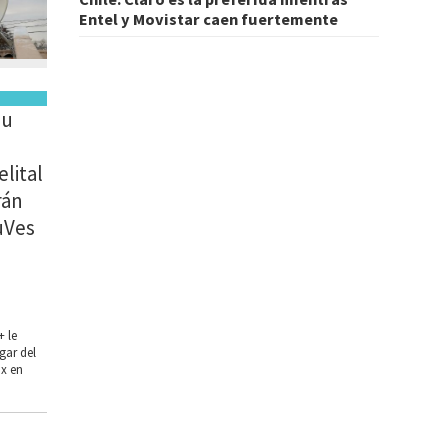
Entel y Movistar caen fuertemente
su
elital
rán
uVes
+ le
gar del
ix en