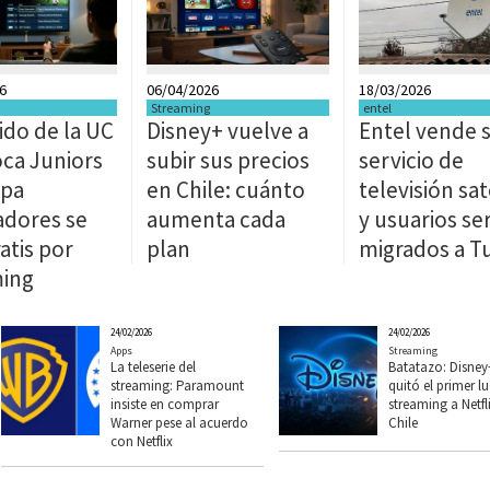
6
06/04/2026
18/03/2026
Streaming
entel
tido de la UC
Disney+ vuelve a
Entel vende 
ca Juniors
subir sus precios
servicio de
opa
en Chile: cuánto
televisión sat
adores se
aumenta cada
y usuarios se
atis por
plan
migrados a T
ming
24/02/2026
24/02/2026
Apps
Streaming
La teleserie del
Batatazo: Disney
streaming: Paramount
quitó el primer lu
insiste en comprar
streaming a Netfl
Warner pese al acuerdo
Chile
con Netflix