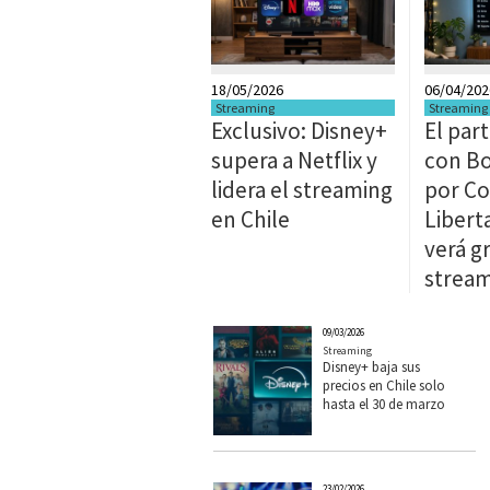
18/05/2026
06/04/202
Streaming
Streaming
Exclusivo: Disney+
El par
supera a Netflix y
con Bo
lidera el streaming
por C
en Chile
Libert
verá gr
strea
09/03/2026
Streaming
Disney+ baja sus
precios en Chile solo
hasta el 30 de marzo
23/02/2026