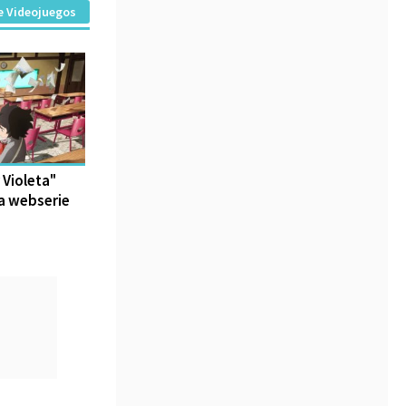
e Videojuegos
 Violeta"
ta webserie