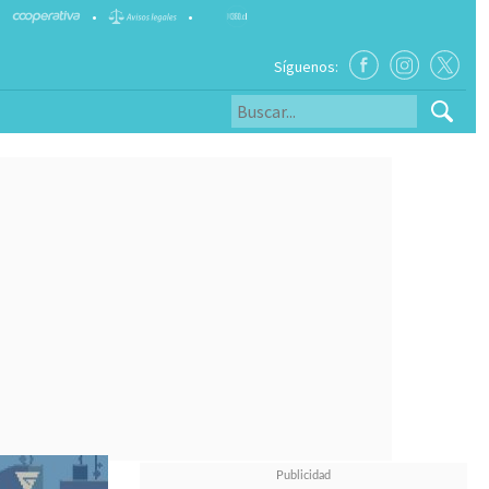
•
•
Síguenos: