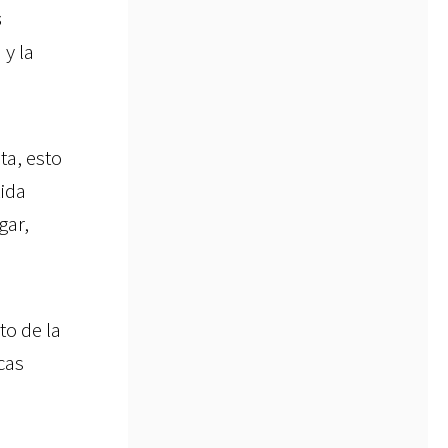
s
y la
ta, esto
tida
gar,
to de la
cas