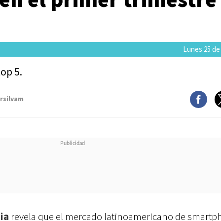
Lunes 25 de
top 5.
arsilvam
ia
revela que el mercado latinoamericano de smart