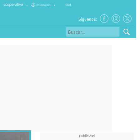
•
•
Síguenos: