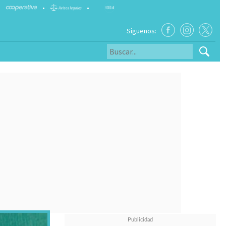
•
•
Síguenos: