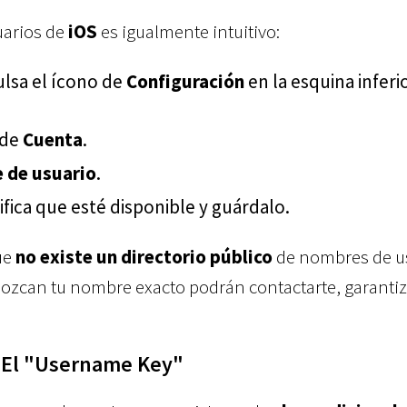
uarios de
iOS
es igualmente intuitivo:
lsa el ícono de
Configuración
en la esquina inferi
 de
Cuenta
.
 de usuario
.
ifica que esté disponible y guárdalo.
ue
no existe un directorio público
de nombres de us
nozcan tu nombre exacto podrán contactarte, garanti
: El "Username Key"