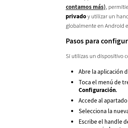
contamos más)
, permit
privado
y utilizar un han
globalmente en Android e i
Pasos para configu
Si utilizas un dispositivo
Abre la aplicación
Toca el menú de tr
Configuración
.
Accede al apartad
Selecciona la nuev
Escribe el handle d