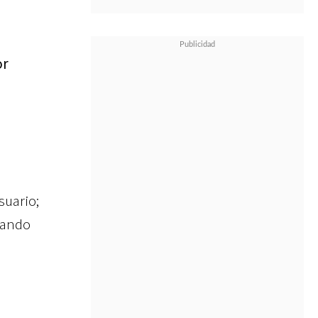
or
uario;
zando