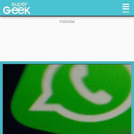
Inicio
Tecnología
Videojuegos
Reviews
Cultura Pop
Streaming
Síguenos: