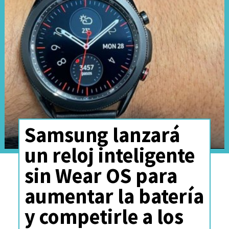
automáticas.
Username Key:
Se introducirá
un código numérico adicional
que deberá compartirse junto al
nombre para iniciar un chat,
actuando como filtro contra
spam.
Samsung lanzará
un reloj inteligente
sin Wear OS para
aumentar la batería
y competirle a los