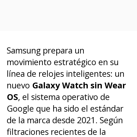
de extremo a extremo y ha
implementado
nuevas
defensas contra estafadores
,
incluyendo límites al número de
Samsung prepara un
contactos nuevos y sistemas
movimiento estratégico en su
automáticos para detectar
línea de relojes inteligentes: un
patrones de abuso. No
nuevo
Galaxy Watch sin Wear
obstante, expertos en
OS
, el sistema operativo de
privacidad recomiendan cautela,
Google que ha sido el estándar
ya que Meta continúa
de la marca desde 2021. Según
recolectando metadatos de uso.
filtraciones recientes de la