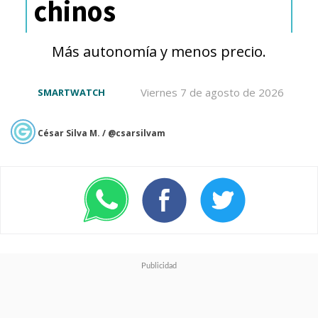
chinos
Más autonomía y menos precio.
Integración con Meta y
despliegue global
Viernes 7 de agosto de 2026
SMARTWATCH
César Silva M. / @csarsilvam
La compañía confirmó que
creadores, negocios y
organizaciones
podrán
reclamar el mismo nombre que
utilizan en Instagram o
Facebook, garantizando
consistencia de marca dentro