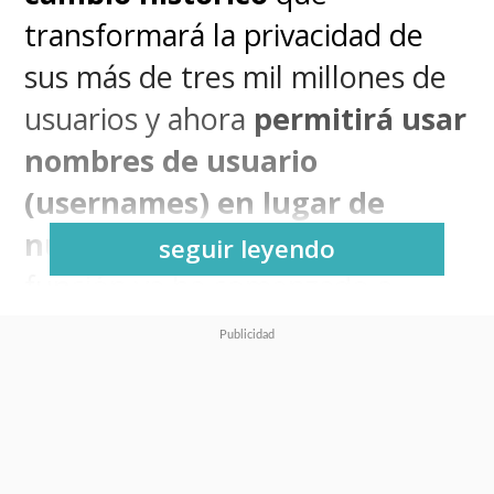
transformará la privacidad de
sus más de tres mil millones de
usuarios y ahora
permitirá usar
nombres de usuario
(usernames) en lugar de
números de teléfono
. La
seguir leyendo
función ya ha comenzado a
habilitar reservas de
nicknames
y se desplegará
globalmente durante el
segundo semestre de 2026.