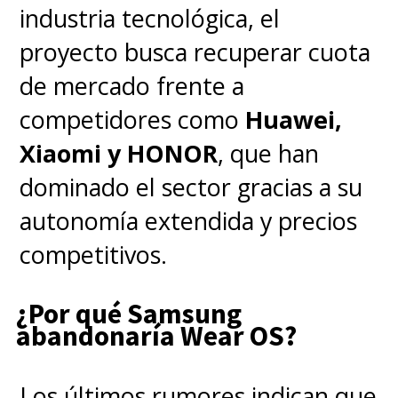
industria tecnológica, el
Beneficios clave del cambio:
proyecto busca recuperar cuota
Privacidad mejorada:
de mercado frente a
Participación en grupos sin
competidores como
Huawei,
exponer el número personal.
Xiaomi y HONOR
, que han
Identidad digital:
Consistencia
dominado el sector gracias a su
de marca para pequeñas
autonomía extendida y precios
empresas y profesionales.
competitivos.
Control granular:
Gestión de
quién puede llegar a tu bandeja
¿Por qué Samsung
abandonaría Wear OS?
de entrada mediante la
combinación de username y
Los últimos rumores indican que