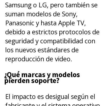
Samsung o LG, pero también se
empresa por 82.700 millones
suman modelos de Sony,
de dólares, incluyendo
Panasonic y hasta Apple TV,
deuda.
El gigante del streaming
debido a estrictos protocolos de
había acordado pagar 27,75
seguridad y compatibilidad con
dólares por acción, en una
los nuevos estándares de
combinación de efectivo y
reproducción de video.
acciones, por los estudios de
Warner y el servicio de
¿Qué marcas y modelos
streaming HBO Max.
pierden soporte?
El trato se cerrará una vez que
El impacto es desigual según el
WBD complete la escisión de su
fabricante y el sistema operativo