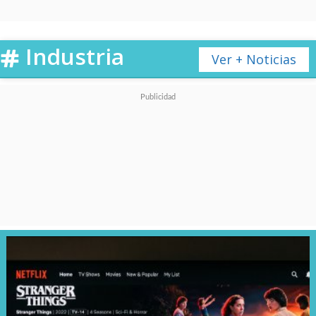
numerosos riesgos, costes e
incertidumbres"
.
Industria
Ver + Noticias
Paramount Skydance había
endulzado su oferta de adquirir
la totalidad de la compañía por
30 dólares por acción en
efectivo, lo que colocaría el
valor de la transacción en unos
108.400 millones de dólares,
sumando
una garantía personal
de 40.400 millones de dólares