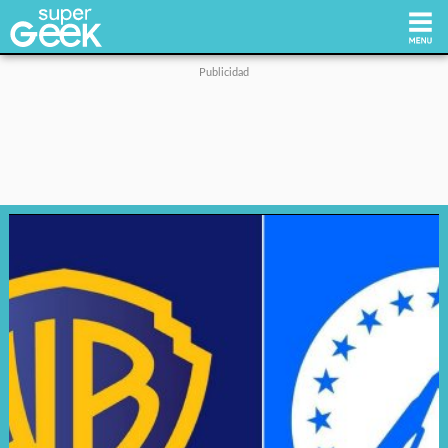
Inicio
Tecnología
Videojuegos
Reviews
Cultura Pop
Streaming
Síguenos: