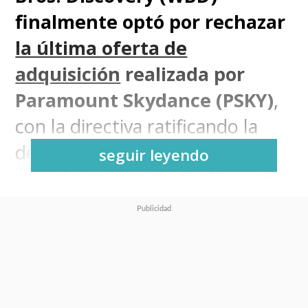
finalmente optó por rechazar
la última oferta de
adquisición
realizada por
Paramount Skydance (PSKY)
,
con la directiva ratificando la
decisión de continuar adelante
seguir leyendo
con
el acuerdo de fusión con
Netflix
, que consideran más
sólido y beneficioso a largo
plazo
.
Mediante una carta dirigida a