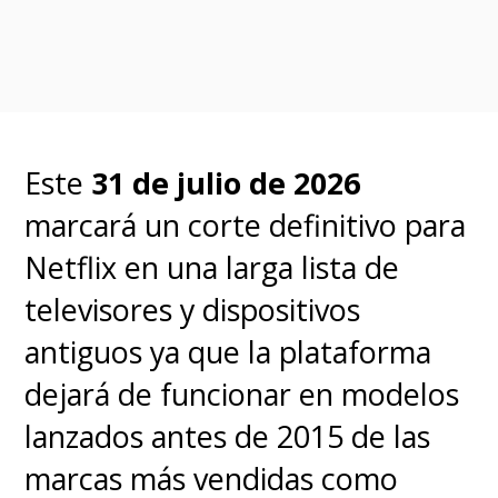
falta de protección para
nuestros accionistas si la
transacción no se completa",
el
directorio "determinó que la
Este
31 de julio de 2026
fusión con Netflix sigue
marcará un corte definitivo para
siendo superior a la oferta
Netflix en una larga lista de
modificada de Paramount
televisores y dispositivos
Skydance"
.
antiguos ya que la plataforma
dejará de funcionar en modelos
A principios de diciembre,
lanzados antes de 2015 de las
WBD alcanzó un acuerdo con
marcas más vendidas como
Netflix para vender la