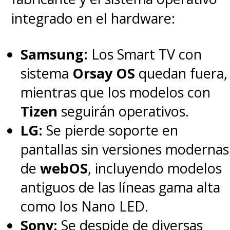
negocio de canales lineales
integrado en el hardware:
Discovery Global, algo previsto
Samsung:
Los Smart TV con
para 2026 y que dejará a Netflix
sistema
Orsay OS
quedan fuera,
con el control del estudio
mientras que los modelos con
centenario, su biblioteca y todos
Tizen
seguirán operativos.
los activos de streaming. Todo
LG:
Se pierde soporte en
esto a la espera de la
pantallas sin versiones modernas
aprobación de los reguladores
de
webOS
, incluyendo modelos
antimonopolio.
antiguos de las líneas gama alta
como los Nano LED.
Sony:
Se despide de diversas