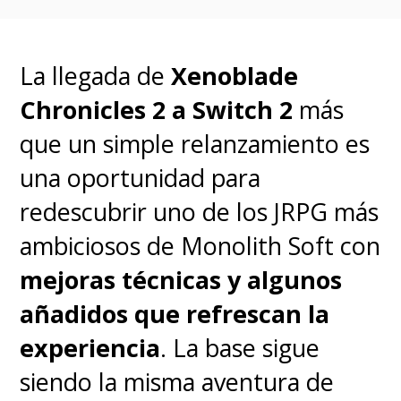
Dinámico:
Cuenta con
soporte para
HDR10
y HLG,
La llegada de
Xenoblade
sumado a una altísima
Chronicles 2 a Switch 2
más
relación de contraste
que un simple relanzamiento es
dinámico que supera los
una oportunidad para
5.000.000:1
, logrando
redescubrir uno de los JRPG más
sombras muy bien definidas y
ambiciosos de Monolith Soft con
negros profundos.
mejoras técnicas y algunos
añadidos que refrescan la
Configuración Inteligente
experiencia
. La base sigue
Instantánea:
Integra
siendo la misma aventura de
enfoque automático,