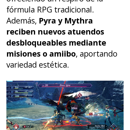
fórmula RPG tradicional.
Además,
Pyra y Mythra
reciben nuevos atuendos
desbloqueables mediante
misiones o amiibo
, aportando
variedad estética.
Un párrafo para una
comparación que suele hacerse,
pero es un
error común
intentar comparar un
proyector directamente con
un Smart TV tradicional
ya