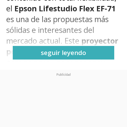
el
Epson Lifestudio Flex EF-71
es una de las propuestas más
sólidas e interesantes del
mercado actual. Este
proyector
portátil y smart
está pensado
seguir leyendo
para brindar una experiencia
inmersiva en gran tamaño,
integrándose de manera
impecable en tu entorno y
ofreciendo especificaciones
técnicas robustas. Nosotros lo
probamos por varias semanas y