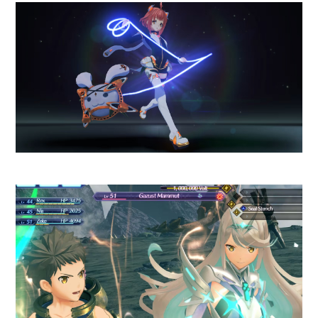
sistema de sonido
meticulosamente
trabajado
por Bose
. El equipo cuenta con
dos altavoces estéreo de
5W
(10W en total)
y radiadores
pasivos duales que logran una
claridad impresionante y bajos
que llenan la habitación.