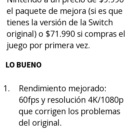
cuando el objetivo es el
el paquete de mejora (si es que
entretenimiento monumental.
tienes la versión de la Switch
original) o $71.990 si compras el
Pensando justamente en esa
juego por primera vez.
escala, en pleno Mundial de
fútbol,
la propuesta de ver un
LO BUENO
partido en estas condiciones
es sumamente atractiva
Rendimiento mejorado:
porque, imagina reunir a tus
60fps y resolución 4K/1080p
amigos e instalar el proyector
que corrigen los problemas
para disfrutar del encuentro a
del original.
escala real y sentir el ambiente