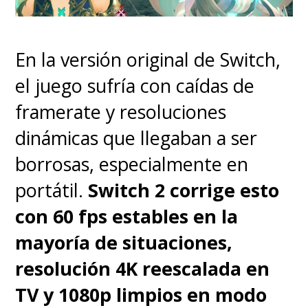
En la versión original de Switch,
el juego sufría con caídas de
framerate y resoluciones
Además de soportar
Dolby
dinámicas que llegaban a ser
Audio
, el proyector incluye un
borrosas, especialmente en
modo especial que te permite
portátil.
Switch 2 corrige esto
apagar la lámpara y usarlo
con 60 fps estables en la
únicamente como un altavoz
mayoría de situaciones,
Bluetooth independiente.
resolución 4K reescalada en
La experiencia de uso es fluida e
TV y 1080p limpios en modo