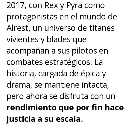
2017, con Rex y Pyra como
corrección Keystone (±20°
protagonistas en el mundo de
vertical y horizontal),
Alrest, un universo de titanes
localización automática de
vivientes y blades que
obstáculos y ajuste
acompañan a sus pilotos en
inteligente de pantalla en
combates estratégicos. La
segundos.
historia, cargada de épica y
drama, se mantiene intacta,
Normalmente, el talón de
pero ahora se disfruta con un
Aquiles de la proyección portátil
rendimiento que por fin hace
es el audio. Sin embargo, Epson
justicia a su escala.
resolvió esto integrando un