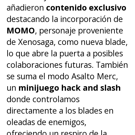
añadieron
contenido exclusivo
buscar películas, pedir
destacando la incorporación de
recomendaciones o controlar tu
MOMO
, personaje proveniente
casa inteligente simplemente
de Xenosaga, como nueva blade,
con tu voz y sumamos
lo que abre la puerta a posibles
compatibilidad con
Google
colaboraciones futuras. También
Cast
, lo que permite transmitir
se suma el modo Asalto Merc,
contenido de manera
un
minijuego hack and slash
inalámbrica desde tu teléfono
donde controlamos
móvil o tablet directamente a la
directamente a los blades en
pantalla gigante.
oleadas de enemigos,
ofreciendo un respiro de la