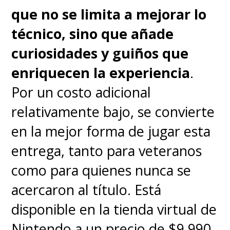
que no se limita a mejorar lo
cinemática, la versatilidad y
técnico, sino que añade
la inmersión
. Y en este caso el
curiosidades y guiños que
Epson EF-71
no busca
enriquecen la experiencia
.
reemplazar a la TV para ver
Por un costo adicional
las noticias por la mañana,
relativamente bajo, se convierte
sino ofrecerte la magia de
en la mejor forma de jugar esta
tener una pantalla de 150
entrega, tanto para veteranos
pulgadas
en el living hoy, y
como para quienes nunca se
llevártelo a la terraza o al
acercaron al título. Está
dormitorio mañana. Se trata de
disponible en la tienda virtual de
elegir la herramienta adecuada
Nintendo a un precio de $9.990