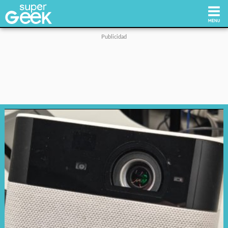
Inicio
Tecnología
Videojuegos
Reviews
Cultura Pop
Streaming
Síguenos: