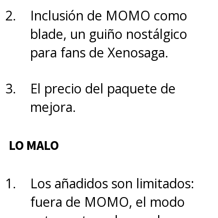
del estadio potenciado por el
Inclusión de MOMO como
sonido de Bose es una
blade, un guiño nostálgico
experiencia envolvente que un
para fans de Xenosaga.
televisor tradicional
sencillamente no te puede
El precio del paquete de
entregar. El
mejora.
proyector
Lifestudio Flex EF-71
de Epson, está disponible en
LO MALO
Chile a un precio actual de
$779.990.
Los añadidos son limitados:
fuera de MOMO, el modo