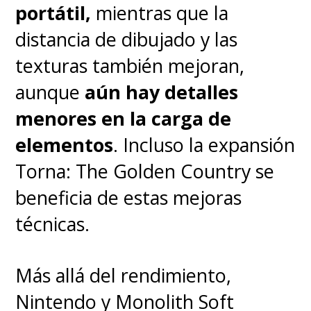
intuitiva, características
portátil,
mientras que la
principales de
Google TV
, que
distancia de dibujado y las
es el sistema operativo del
texturas también mejoran,
equipo y que permite acceso
aunque
aún hay detalles
directo y nativo a miles de
menores en la carga de
aplicaciones, agrupando el
elementos
. Incluso la expansión
catálogo de Netflix, YouTube,
Torna: The Golden Country se
Disney+, Prime Video y más en
beneficia de estas mejoras
una interfaz unificada. Además,
técnicas.
incorpora un
micrófono
Más allá del rendimiento,
compatible
con el
Asistente
Nintendo y Monolith Soft
de Google
por lo que puedes