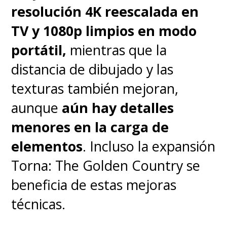
del dispositivo. Utilizando el
resolución 4K reescalada en
notebook con el brillo elevado,
TV y 1080p limpios en modo
el modo de máximo rendimiento
portátil,
mientras que la
activado y aprovechando toda la
distancia de dibujado y las
potencia del hardware,
la
texturas también mejoran,
duración ronda entre las tres
aunque
aún hay detalles
y cuatro horas
. No es una cifra
menores en la carga de
sorprendente considerando el
elementos
. Incluso la expansión
nivel de rendimiento que
Torna: The Golden Country se
entrega, pero
obliga a tener el
beneficia de estas mejoras
cargador cerca si se pretende
técnicas.
utilizar el equipo durante una