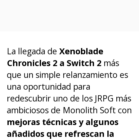
videojuegos exigentes como el
reciente
Forza Horizon 6
, el
Legion Pro 7 Gen 10
ofreció
una experiencia impecable.
La llegada de
Xenoblade
Configurado con gráficos en
Chronicles 2 a Switch 2
más
calidad alta, el juego se ejecutó
que un simple relanzamiento es
de forma estable, sin caídas de
una oportunidad para
rendimiento ni problemas de
redescubrir uno de los JRPG más
temperatura que afectaran la
ambiciosos de Monolith Soft con
experiencia. Tanto al
recorrer
mejoras técnicas y algunos
las autopistas iluminadas de
añadidos que refrescan la
Tokio como al enfrentar las