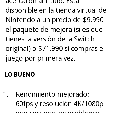
acercaron al título. Está
Buena relación entre
disponible en la tienda virtual de
potencia, calidad de
Nintendo a un precio de $9.990
construcción y portabilidad.
el paquete de mejora (si es que
Lo malo
tienes la versión de la Switch
original) o $71.990 si compras el
La batería ofrece una
juego por primera vez.
autonomía de solo 3 a 4 horas
bajo carga elevada.
LO BUENO
Los ventiladores se vuelven
notorios cuando el equipo
Rendimiento mejorado:
trabaja al máximo
60fps y resolución 4K/1080p
rendimiento.