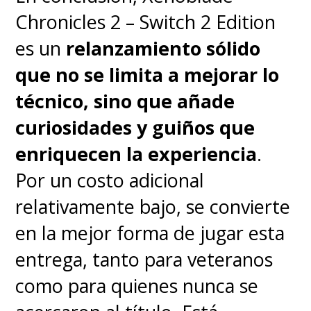
para
competir en videojuegos
Chronicles 2 – Switch 2 Edition
como para afrontar cargas de
es un
relanzamiento sólido
trabajo intensivas
.
que no se limita a mejorar lo
técnico, sino que añade
Lo bueno
curiosidades y guiños que
enriquecen la experiencia
.
Excelente rendimiento tanto
Por un costo adicional
en productividad como en
relativamente bajo, se convierte
videojuegos exigentes.
en la mejor forma de jugar esta
Teclado preciso y de rápida
entrega, tanto para veteranos
respuesta, ideal para esports
como para quienes nunca se
y títulos competitivos.