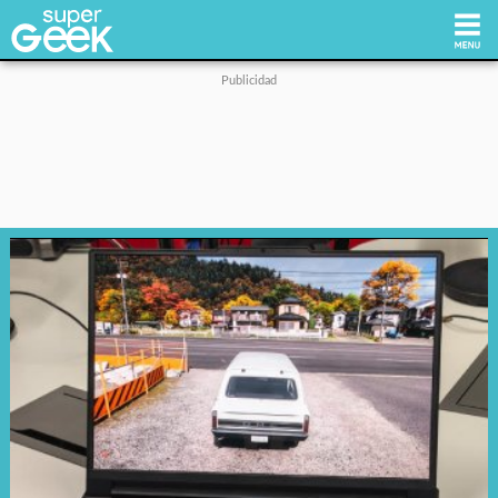
Inicio
Tecnología
Videojuegos
Reviews
Cultura Pop
Streaming
Síguenos: