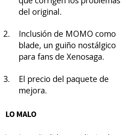
que corrigen los problemas
Su peso sigue siendo
del original.
considerable para quienes
buscan un notebook
Inclusión de MOMO como
orientado a la movilidad.
blade, un guiño nostálgico
para fans de Xenosaga.
El precio del paquete de
mejora.
LO MALO