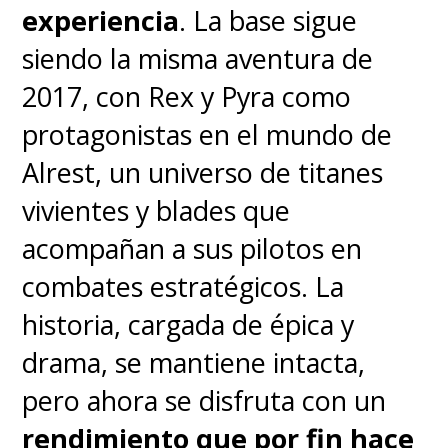
experiencia
. La base sigue
carreteras montañosas del
siendo la misma aventura de
mapa japonés
, el equipo
2017, con Rex y Pyra como
respondió correctamente,
protagonistas en el mundo de
entregando una experiencia
Alrest, un universo de titanes
visual que aprovecha
vivientes y blades que
correctamente el potencial de la
acompañan a sus pilotos en
GPU GeForce RTX Serie 50
.
combates estratégicos. La
historia, cargada de épica y
drama, se mantiene intacta,
pero ahora se disfruta con un
rendimiento que por fin hace