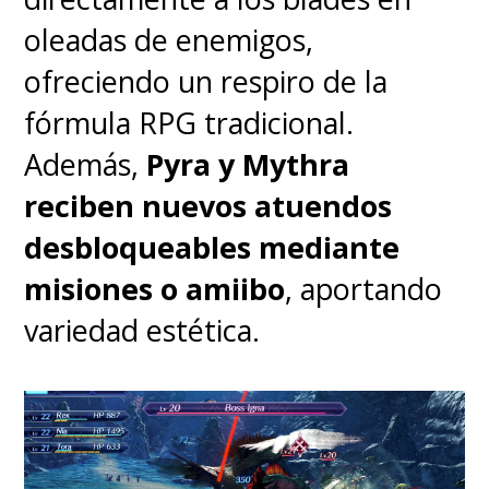
equipo, tanto para temas
oleadas de enemigos,
laborales, creación de contenido
ofreciendo un respiro de la
o gaming.
fórmula RPG tradicional.
Además,
Pyra y Mythra
reciben nuevos atuendos
desbloqueables mediante
misiones o amiibo
, aportando
variedad estética.
El
Legion Pro 7 Gen 10 (16"