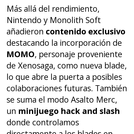
jornada con alto rendimiento
Más allá del rendimiento,
lejos de un enchufe
.
Nintendo y Monolith Soft
añadieron
contenido exclusivo
Asimismo, los puertos
HDMI,
destacando la incorporación de
USB-C, USB-A, Jack 3.5 mm, E-
MOMO
, personaje proveniente
Shutter y RJ-45
presentan
de Xenosaga, como nueva blade,
variabilidad para conectar
lo que abre la puerta a posibles
distintos dispositivos al
Legion
colaboraciones futuras. También
Pro 7 Gen 10 (16" AMD) con
se suma el modo Asalto Merc,
GPU GeForce RTX Serie 50,
lo
un
minijuego hack and slash
que abre las posibilidades de
donde controlamos
uso que se le puede dar al
directamente a los blades en