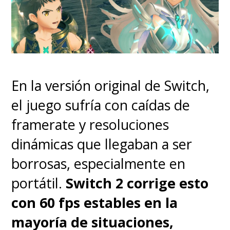
y
se oyen levemente los
ventiladores
, el
comportamiento es el esperado
para un equipo de estas
En la versión original de Switch,
características, el cual
el juego sufría con caídas de
garantiza no comprometer la
framerate y resoluciones
estabilidad del sistema
.
dinámicas que llegaban a ser
borrosas, especialmente en
El talón de aquiles del equipo
portátil.
Switch 2 corrige esto
vendría siendo
la batería
,
con 60 fps estables en la
siendo el principal punto débil
mayoría de situaciones,