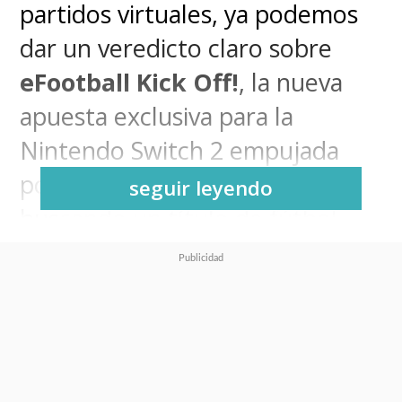
partidos virtuales, ya podemos
dar un veredicto claro sobre
eFootball Kick Off!
, la nueva
apuesta exclusiva para la
Nintendo Switch 2 empujada
por Konami. Si estabas
seguir leyendo
buscando un título de fútbol
que te devuelva la sonrisa sin
exigirte un doctorado en
tácticas deportivas, estás en el
lugar correcto.