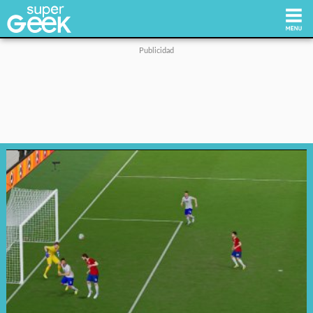
Inicio
Tecnología
Videojuegos
Reviews
Cultura Pop
Streaming
Síguenos: