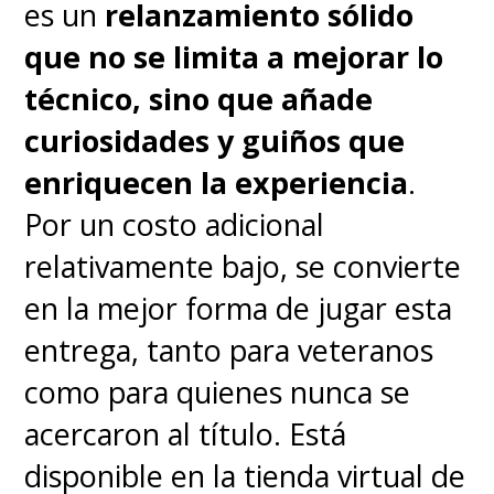
es un
relanzamiento sólido
cuanto al sonido, la música
que no se limita a mejorar lo
viende dando lo mismo, pero no
técnico, sino que añade
así el ambiente que está bien
curiosidades y guiños que
logrado, además de incluir los
enriquecen la experiencia
.
clásicos relatos en español de
Por un costo adicional
Carlos Martínez y Julio
relativamente bajo, se convierte
Maldonado "Maldini". No está
en la mejor forma de jugar esta
disponible en relato
entrega, tanto para veteranos
latinoamericano ni menos la
como para quienes nunca se
versión nacional.
acercaron al título. Está
disponible en la tienda virtual de