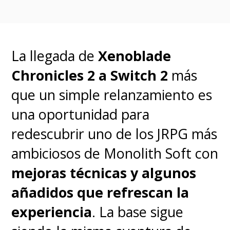
ajustado para que la pelota
termine al fondo de la red sin
La llegada de
Xenoblade
que el guardameta pueda hacer
Chronicles 2 a Switch 2
más
mucho. Sin duda, este es un
que un simple relanzamiento es
apartado que Konami debería
una oportunidad para
ajustar cuanto antes con una
redescubrir uno de los JRPG más
futura actualización para que los
ambiciosos de Monolith Soft con
partidos no terminen siempre
mejoras técnicas y algunos
en goleadas irreales.
añadidos que refrescan la
experiencia
. La base sigue
Modos de juego: Nostalgia y