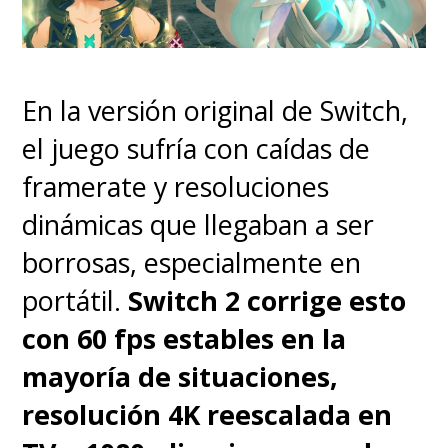
indumentaria) nos deja soñar
con ver a La Roja nuevamente
levantando una copa del
En la versión original de Switch,
mundo.
el juego sufría con caídas de
framerate y resoluciones
Minijuegos y Entrenamiento:
dinámicas que llegaban a ser
Cuenta con una sección
borrosas, especialmente en
dedicada a minijuegos muy
portátil.
Switch 2 corrige esto
entretenidos para pasar el rato,
con 60 fps estables en la
además de un modo
mayoría de situaciones,
entrenamiento que va directo al
resolución 4K reescalada en
grano, enfocado principalmente