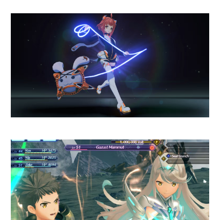
la Liga Máster del PES clásico.
Modo Mundial:
Aunque no
cuenta con la licencia oficial de
la FIFA, sí incluye una copa
global espectacular. Gran parte
de las selecciones están
licenciadas con sus camisetas
oficiales. ¿Lo mejor para
nosotros? Nos permite jugar
con
Chile
(que aunque viene sin
la licencia oficial de la