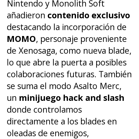
Nintendo y Monolith Soft
añadieron
contenido exclusivo
Licencias
destacando la incorporación de
MOMO
, personaje proveniente
Fíjense que no tener a la FIFA no
de Xenosaga, como nueva blade,
es un problema cuando cuentas
lo que abre la puerta a posibles
con la
licencia FIFPRO
. Todos
colaboraciones futuras. También
los jugadores tienen sus
se suma el modo Asalto Merc,
nombres reales, lo que suma
un
minijuego hack and slash
muchísima inmersión. Además,
donde controlamos
el trabajo de modelado es
directamente a los blades en
destacable ya que las figuras
oleadas de enemigos,
más reconocidas de cada