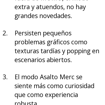
extra y atuendos, no hay
varias consolas de forma local
grandes novedades.
en el mismo lugar físico (LAN), la
conexión se mantiene estable y
Persisten pequeños
la configuración es tan rápida
problemas gráficos como
como el propio gameplay.
texturas tardías y popping en
Además, está disponible la
escenarios abiertos.
opción Game Share en el que
puedes jugar con otros sin que
El modo Asalto Merc se
hayan comprado el juego y
siente más como curiosidad
también se puede utilizar la
que como experiencia
función Game Chat con una
robusta.