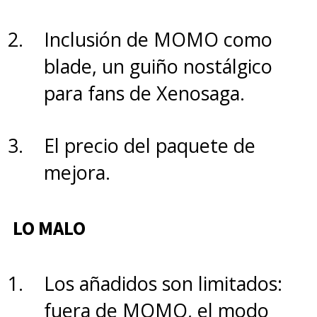
Inclusión de MOMO como
blade, un guiño nostálgico
para fans de Xenosaga.
El precio del paquete de
mejora.
LO MALO
El
modo multijugador es
completísimo,
ya sea que
Los añadidos son limitados:
quieras armar torneos online a
fuera de MOMO, el modo
distancia con amigos, o conectar