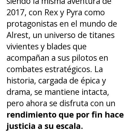
siendo la misma aventura de
frescura
2017, con Rex y Pyra como
Gira Mundial:
Sin duda, la
protagonistas en el mundo de
estrella del paquete. A medida
Alrest, un universo de titanes
que vas ganando partidos,
el
vivientes y blades que
juego te permite robar
acompañan a sus pilotos en
jugadores del equipo
combates estratégicos. La
derrotado
para sumirlos a tus
historia, cargada de épica y
filas. Es una mecánica
drama, se mantiene intacta,
tremendamente adictiva que
pero ahora se disfruta con un
inevitablemente nos trae a la
rendimiento que por fin hace
memoria las mejores épocas de
justicia a su escala.