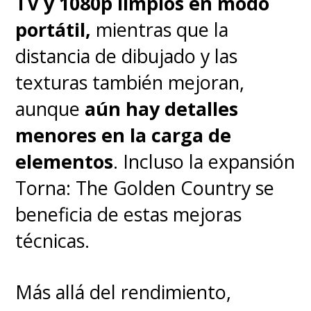
TV y 1080p limpios en modo
en enseñarte los controles sin
portátil,
mientras que la
abrumarte con conceptos
distancia de dibujado y las
tácticos densos. Este incluye
texturas también mejoran,
además un apartado de partido
aunque
aún hay detalles
6 vs 6 bien entretenido.
menores en la carga de
elementos
. Incluso la expansión
Torna: The Golden Country se
beneficia de estas mejoras
técnicas.
Más allá del rendimiento,