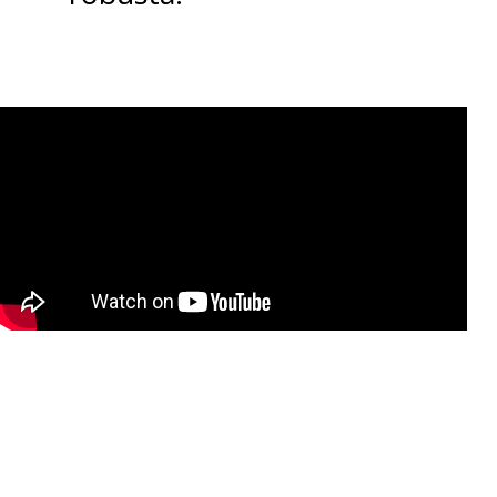
cámara conectada a la consola.
Como veredicto
queda claro
que
eFootball Kick Off!
no
viene a competir por ser el
simulador definitivo y ahí radica
su mayor fortaleza. Al volver a
las raíces arcade donde lo que
importa es entretenerse,
ofrece
una experiencia directa, justa
y terriblemente adictiva
. Una
exclusividad de la Nintendo