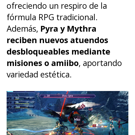
ofreciendo un respiro de la
selección nacional tienen
fórmula RPG tradicional.
versiones digitales muy bien
Además,
Pyra y Mythra
logradas, con rostros y
reciben nuevos atuendos
expresiones que aprovechan el
desbloqueables mediante
salto gráfico de la nueva
misiones o amiibo
, aportando
consola.
Y pasa lo mismo con
variedad estética.
Chile, que ahora muestra
versiones digitales de Gabriel
Suazo, Guillermo Maripán,
Paulo Díaz y hasta Rodrigo
Echeverría.