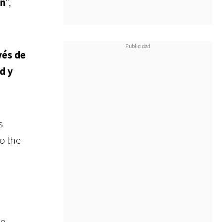
ón
",
vés de
ad y
s
o the
 e