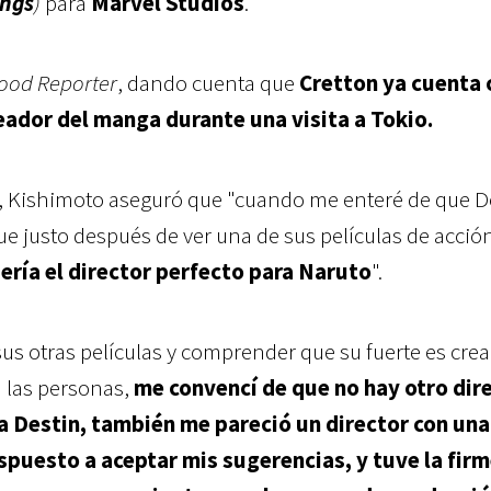
ings
)
para
Marvel Studios
.
ood Reporter
, dando cuenta que
Cretton ya cuenta 
eador del manga durante una visita a Tokio.
 Kishimoto aseguró que "c
uando me enteré de que De
fue justo después de ver una de sus películas de acci
ería el director perfecto para Naruto
".
sus otras películas y comprender que su fuerte es crea
 las personas,
me convencí de que no hay otro dir
 a Destin, también me pareció un director con una
spuesto a aceptar mis sugerencias, y tuve la fir