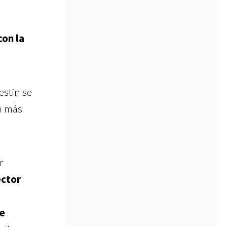
con la
stin se
ón más
r
ector
me