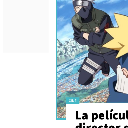
CINE
La pelícu
director 