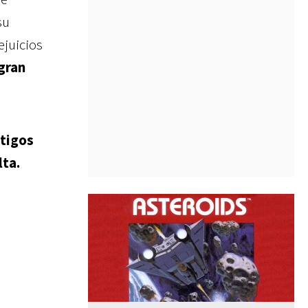
su
ejuicios
gran
stigos
lta.