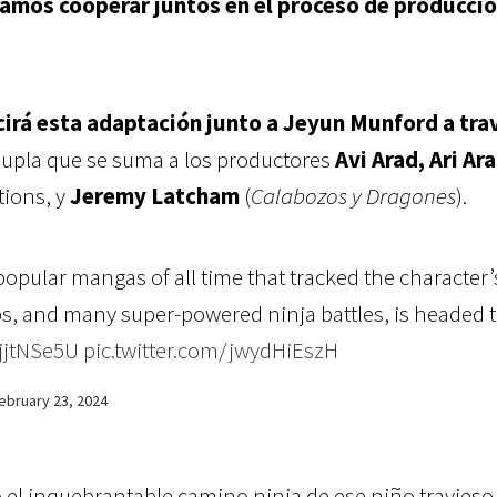
íamos cooperar juntos en el proceso de producci
irá esta adaptación junto a Jeyun Munford a tra
dupla que se suma a los productores
Avi Arad, Ari Ar
tions, y
Jeremy Latcham
(
Calabozos y Dragones
).
popular mangas of all time that tracked the character’
s, and many super-powered ninja battles, is headed t
vjjtNSe5U
pic.twitter.com/jwydHiEszH
ebruary 23, 2024
el inquebrantable camino ninja de ese niño travieso