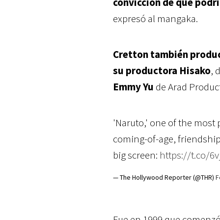
convicción de que podr
expresó al mangaka.
Cretton también produc
su productora Hisako
, 
Emmy Yu
de Arad Produc
'Naruto,' one of the most 
coming-of-age, friendship
big screen:
https://t.co/6
— The Hollywood Reporter (@THR)
F
Fue en 1999 que comenzó 