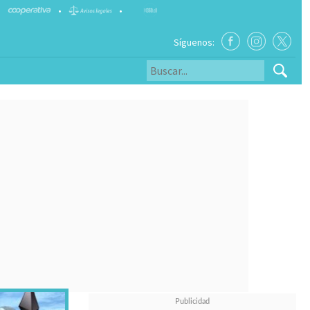
•
•
Síguenos: