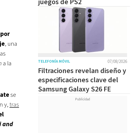
juegos de PS2
 por
je
, una
las
07/08/2026
TELEFONÍA MÓVIL
n
a la
Filtraciones revelan diseño y
especificaciones clave del
Samsung Galaxy S26 FE
ate
se
n y,
tras
el
i and