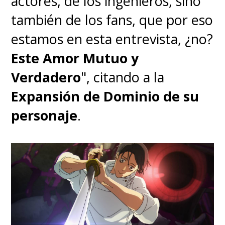
actores, de los ingenieros, sino
también de los fans, que por eso
Anya Forger, SPY x FAMILY
estamos en esta entrevista, ¿no?
Este Amor Mutuo y
Bojji, Ranking of Kings (Parte 2)
Verdadero
", citando a la
Expansión de Dominio de su
Kage, Ranking of Kings (Parte 2)
personaje
.
Komi Shouko, Komi Can't
Communicate (Parte 2)
Kotaro Sato, Kotaro Lives Alone