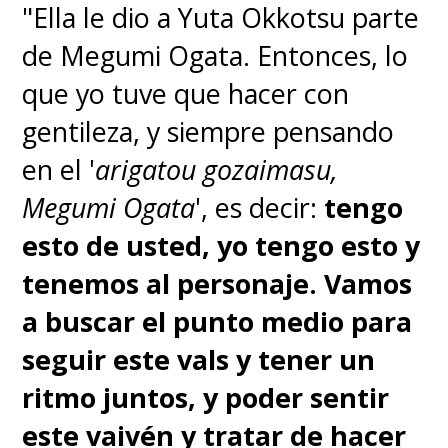
"Comedy" por Gen Hoshino,
"Ella le dio a Yuta Okkotsu parte
SPY x FAMILY
de Megumi Ogata. Entonces, lo
que yo tuve que hacer con
Nominados:
gentileza, y siempre pensando
en el '
arigatou gozaimasu,
"Akuma no Ko" por Ai Higuchi,
Megumi Ogata
', es decir:
tengo
Attack on Titan Final Season
esto de usted, yo tengo esto y
Part 2
tenemos al personaje. Vamos
a buscar el punto medio para
"Comedy" por Gen Hoshino, SPY
seguir este vals y tener un
x FAMILY
ritmo juntos, y poder sentir
este vaivén y tratar de hacer