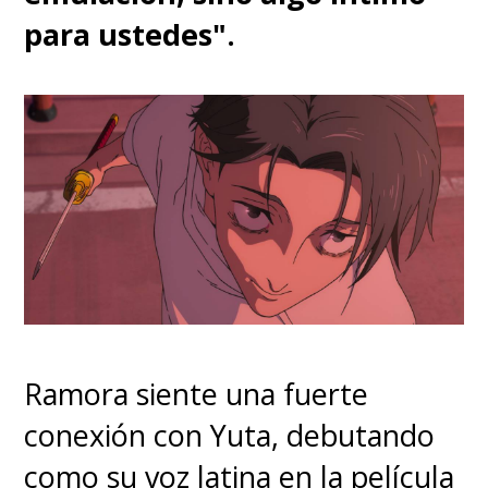
Nuts, Call of the Night
para ustedes".
- Mejor Interpretación de Voz
(Japonés)
Yuki Kaji, Eren Yeager, Attack
on Titan Final Season Part 2
Ramora siente una fuerte
Nominados:
conexión con Yuta, debutando
como su voz latina en la película