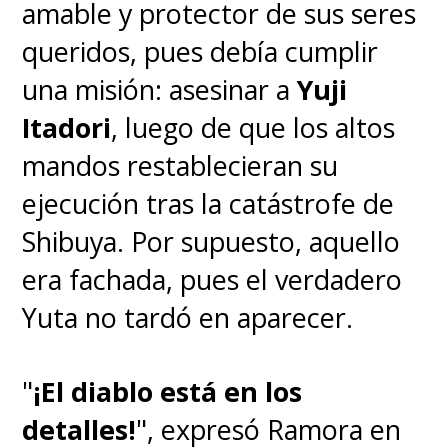
amable y protector de sus seres
Alejandro Albaiceta, Gohan,
queridos, pues debía cumplir
Dragon Ball Super: SUPER HERO
una misión: asesinar a
Yuji
Itadori
, luego de que los altos
Jaime Pérez de Sevilla, Yuta
mandos restablecieran su
Okkotsu, JUJUTSU KAISEN 0
ejecución tras la catástrofe de
Shibuya. Por supuesto, aquello
Lourdes Fabrés, Jolyne, JoJo's
era fachada, pues el verdadero
Bizarre Adventure Stone Ocean
Yuta no tardó en aparecer.
Marc Gómez, Daida, Ranking of
"
¡El diablo está en los
Kings (parte 1)
detalles!
", expresó Ramora en