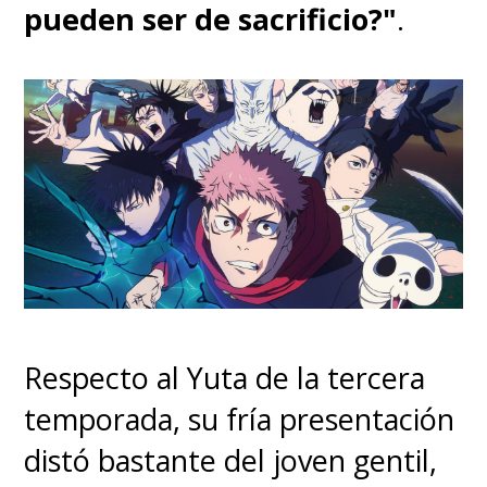
Víctor Hugo Aguilar, Ains Ooal
pueden ser de sacrificio?"
.
Gown, Overlord IV
- Mejor Interpretación de Voz
(España)
Jaime Pérez de Sevilla, Yuta
Okkotsu, JUJUTSU KAISEN 0
Respecto al Yuta de la tercera
temporada, su fría presentación
Nominados:
distó bastante del joven gentil,