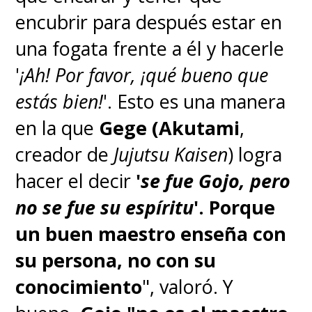
encubrir para después estar en
una fogata frente a él y hacerle
86 EIGHTY-SIX (Parte 2)
'
¡Ah! Por favor, ¡qué bueno que
estás bien!
'. Esto es una manera
Attack on Titan Final Season
en la que
Gege (Akutami
,
Part 2
creador de
Jujutsu Kaisen
) logra
hacer el decir
'
se fue Gojo, pero
Cyberpunk: Edgerunners
no se fue su espíritu
'.
Porque
Dance Dance Danseur
un buen maestro enseña con
su persona, no con su
Kotaro Lives Alone
conocimiento
", valoró. Y