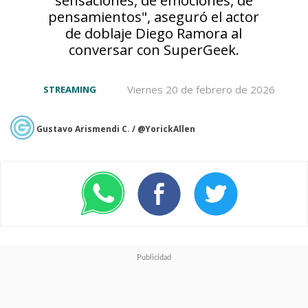
awarded Anime of the
pensamientos", aseguró el actor
Year and Best VA
de doblaje Diego Ramora al
conversar con SuperGeek.
Performance (EN)!🏆 It's a
great honor! We'd like to
Viernes 20 de febrero de 2026
STREAMING
thank everyone for their
Gustavo Arismendi C. / @YorickAllen
support, votes, and for
watching our anime 💛💚
pic.twitter.com/kwq1W8WCp6
— Cyberpunk: Edgerunners (@edgerunners)
March 4,
2023
Otra de las grandes ganadoras