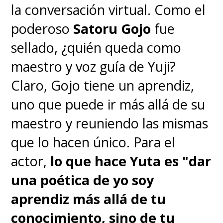
la conversación virtual. Como el
Masumi Mutsuda, Yatora
poderoso
Satoru Gojo
fue
Yaguchi, Blue Period
sellado, ¿quién queda como
maestro y voz guía de Yuji?
Mónica Padrós, Hiling, Ranking
Claro, Gojo tiene un aprendiz,
of Kings (parte 1)
uno que puede ir más allá de su
maestro y reuniendo las mismas
que lo hacen único. Para el
- Mejor Drama
actor,
lo que hace Yuta es "dar
una poética de yo soy
Attack on Titan Final Season
aprendiz más allá de tu
Part 2
conocimiento, sino de tu