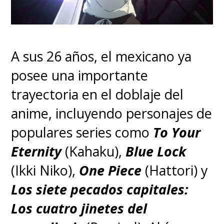
Marin Kitagawa, My Dress-Up
Darling
A sus 26 años, el mexicano ya
posee una importante
- Mejor
Opening
trayectoria en el doblaje del
anime, incluyendo personajes de
"The Rumbling" por SiM,
populares series como
To Your
Attack on Titan Final Season
Eternity
(Kahaku),
Blue Lock
Part 2
(Ikki Niko),
One Piece
(Hattori) y
Los siete pecados capitales:
Nominados:
Los cuatro jinetes del