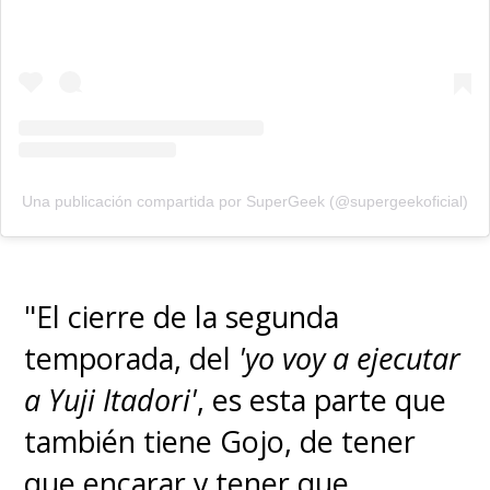
★最優秀主演キャラクタ
ー賞
★最優秀ドラマ作品賞
★最優秀声優賞
Una publicación compartida por SuperGeek (@supergeekoficial)
Thank you for all your
support!
#shingeki
pic.twitter.com/Dif7ANyxtU
"El cierre de la segunda
temporada, del
'yo voy a ejecutar
— アニメ「進撃の巨人」公式アカウント
(@anime_shingeki)
March 4, 2023
a Yuji Itadori'
, es esta parte que
también tiene Gojo, de tener
que encarar y tener que
Nominados: