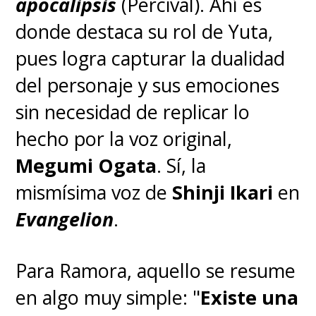
apocalipsis
(Percival). Ahí es
"Chikichiki Banban" por
donde destaca su rol de Yuta,
QUEENDOM, Ya Boy Kongming!
pues logra capturar la dualidad
del personaje y sus emociones
"Mixed Nuts" por Official HIGE
sin necesidad de replicar lo
DANdism, SPY x FAMILY
hecho por la voz original,
"Naked Hero" Vaundy, Ranking
Megumi Ogata
. Sí, la
of Kings (Parte 2)
mismísima voz de
Shinji Ikari
en
Evangelion
.
"The Rumbling" por SiM, Attack
on Titan Final Season Part 2
Para Ramora, aquello se resume
en algo muy simple: "
Existe una