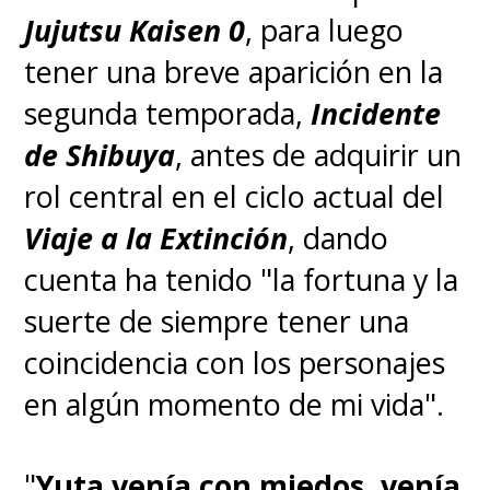
Atsumi Tanezaki, Anya Forger,
Jujutsu Kaisen 0
, para luego
SPY x FAMILY
tener una breve aparición en la
segunda temporada,
Incidente
Chika Anzai, Chisato Nishikigi,
de Shibuya
, antes de adquirir un
Lycoris Recoil
rol central en el ciclo actual del
Viaje a la Extinción
, dando
Fairouz Ai, Jolyne Cujoh, JoJo's
cuenta ha tenido "la fortuna y la
Bizarre Adventure Stone Ocean
suerte de siempre tener una
coincidencia con los personajes
Misaki Kuno, Faputa yIrumyuui,
en algún momento de mi vida".
Made in Abyss: The Golden City
of the Scorching Sun
"
Yuta venía con miedos, venía