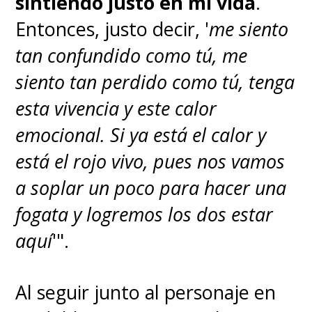
Alejandro Orozco, Gyutaro,
sintiendo justo en mi vida
.
Demon Slayer: Kimetsu no
Entonces, justo decir, '
me siento
Yaiba -Arco del Barrio del
tan confundido como tú, me
Placer-
siento tan perdido como tú, tenga
esta vivencia y este calor
Nominados:
emocional. Si ya está el calor y
está el rojo vivo, pues nos vamos
Alejandro Orozco, Gyutaro,
a soplar un poco para hacer una
Demon Slayer: Kimetsu no Yaiba
fogata y logremos los dos estar
-Arco del Distrito Rojo-
aquí
'".
Diana Castañeda, Chisato
Al seguir junto al personaje en