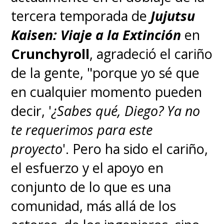
tercera temporada de
Jujutsu
＼
Kaisen: Viaje a la Extinción
en
Crunchyroll
, agradeció el cariño
投票いただいた皆様、
de la gente, "porque yo sé que
ありがとうございます🙏
en cualquier momento pueden
✨
#SPY_FAMILY
#スパイ
decir, '
¿Sabes qué, Diego? Ya no
ファミリー
te requerimos para este
pic.twitter.com/Z2NZs8L0BO
proyecto
'. Pero ha sido el cariño,
— 『SPY×FAMILY（スパイファミリー）』アニメ公式
el esfuerzo y el apoyo en
(@spyfamily_anime)
March 4, 2023
conjunto de lo que es una
comunidad, más allá de los
Nominados: