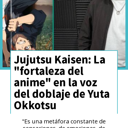
sorpresa al entregar su
discurso. Con el trofeo en
mano, agradecieron a los
aficionados que votaron por
la serie para convertirse en el
Jujutsu Kaisen: La
Anime del Año.
"fortaleza del
anime" en la voz
Today at the Crunchyroll
del doblaje de Yuta
Anime Awards ceremony,
Okkotsu
Cyberpunk:
#Edgerunners
was
"Es una metáfora constante de
sensaciones, de emociones, de