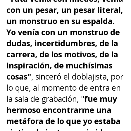
con un pesar, un pesar literal,
Natsuki Hanae, Tanjiro Kamado,
un monstruo en su espalda.
Demon Slayer: Kimetsu no Yaiba
Yo venía con un monstruo de
-Arco del Barrio del Placer-
dudas, incertidumbres, de la
carrera, de los motivos, de la
Yuki Kaji, Eren Yeager, Attack on
inspiración, de muchísimas
Titan Final Season Part 2
cosas"
, sinceró el doblajista, por
lo que, al momento de entra en
la sala de grabación, "
fue muy
- Mejor Interpretación de Voz
hermoso encontrarme una
(Latinoamérica)
metáfora de lo que yo estaba