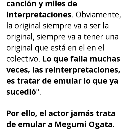
"This Fffire" por Franz
canción y miles de
Ferdinand, Cyberpunk:
interpretaciones
. Obviamente,
Edgerunners
la original siempre va a ser la
original, siempre va a tener una
"Zankyousanka" por Aimer,
original que está en el en el
Demon Slayer: Kimetsu no Yaiba
colectivo.
Lo que falla muchas
-Arco del Barrio del Placer-
veces, las reinterpretaciones,
es tratar de emular lo que ya
sucedió
".
- Mejor Ending
Por ello, el actor jamás trata
de emular a Megumi Ogata
.