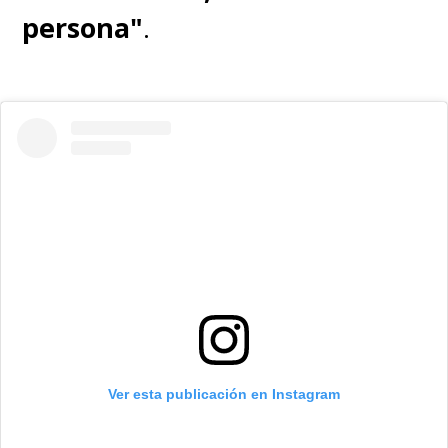
persona"
.
TVアニメ「進撃の巨人」
The Final Season Part 2が
クランチロール・アニメ
アワード 2023で
以下6部門を受賞しまし
た！
★最優秀オープニング
賞
★最優秀作曲賞
Ver esta publicación en Instagram
★最優秀アニソン賞