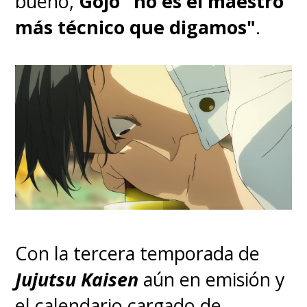
bueno,
Gojo "no es el maestro
Made in Abyss: The Golden City
más técnico que digamos"
.
of the Scorching Sun
- Mejor Anime de Acción
Demon Slayer: Kimetsu no
Yaiba -Arco del Barrio del
Placer-
Con la tercera temporada de
Nominados:
Jujutsu Kaisen
aún en emisión y
el calendario cargado de