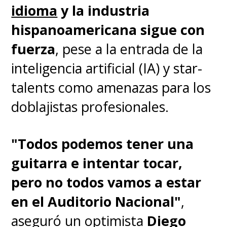
idioma
y la industria
Estos son
todos los ganadores
hispanoamericana sigue con
de los Anime Awards 2023.
fuerza
, pese a la entrada de la
inteligencia artificial (IA) y star-
- Personaje "Por el que darlo
talents como amenazas para los
todo"
doblajistas profesionales.
Anya Forger, SPY x FAMILY
"Todos podemos tener una
guitarra e intentar tocar,
pero no todos vamos a estar
／
en el Auditorio Nacional"
,
aseguró un optimista
Diego
クランチロール・アニメ