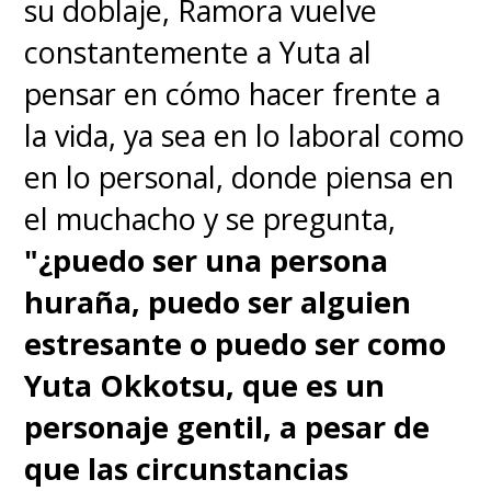
Nishikigi, Lycoris Recoil
su doblaje, Ramora vuelve
constantemente a Yuta al
Elizabeth Infante, Chika
pensar en cómo hacer frente a
Fujiwara, Kaguya-sama: Love Is
la vida, ya sea en lo laboral como
War -Ultra Romantic-
en lo personal, donde piensa en
el muchacho y se pregunta,
Erika Langarica, Marin Kitagawa,
"¿puedo ser una persona
My Dress-Up Darling
huraña, puedo ser alguien
estresante o puedo ser como
Miguel de León, Loid Forger,
Yuta Okkotsu, que es un
SPY x FAMILY
personaje gentil, a pesar de
que las circunstancias