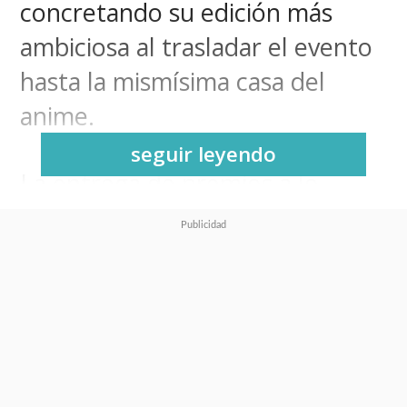
concretando su edición más
ambiciosa al trasladar el evento
hasta la mismísima casa del
anime.
seguir leyendo
La entrega de premios a lo
mejor de las series y películas de
anime
tuvo lugar por primera
vez en Tokio, Japón
, donde
todo apuntaba a que el ganador
al
Anime del Año
estaría entre
"Attack on Titan Final Season