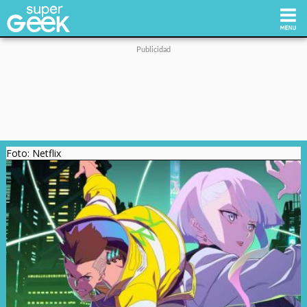
Inicio
Tecnología
Foto: Netflix
Videojuegos
Reviews
Cultura Pop
Streaming
Síguenos: