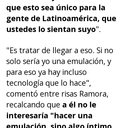
"My Heart Has Surrendered"
que esto sea único para la
por Airi Suzuki, Kaguya-sama:
gente de Latinoamérica, que
Love Is War -Ultra Romantic-
ustedes lo sientan suyo
".
"Koi no yukue" por Akari Akase,
"Es tratar de llegar a eso. Si no
My Dress-Up Darling
solo sería yo una emulación, y
para eso ya hay incluso
"Koshaberibiyori" por
tecnología que lo hace",
FantasticYouth, Komi Can't
comentó entre risas Ramora,
Communicate (Parte 2)
recalcando que
a él no le
interesaría "hacer una
"Yofukashino Uta" por Creepy
emulación, sino algo íntimo