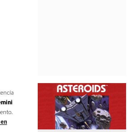
encia
emini
ento.
 en