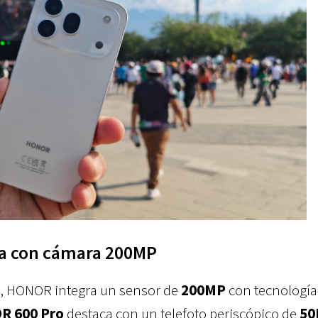
da con cámara 200MP
co, HONOR integra un sensor de
200MP
con tecnología
R 600 Pro
destaca con un telefoto periscópico de
50