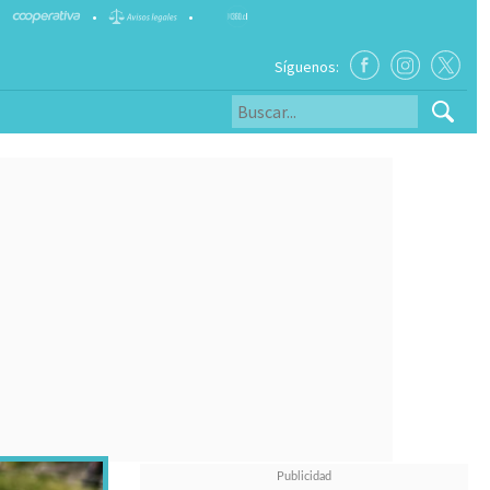
•
•
Síguenos: