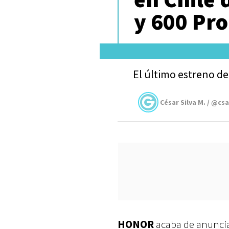
y 600 Pro
El último estreno de
César Silva M. / @cs
HONOR
acaba de anuncia