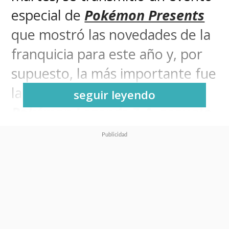
especial de
Pokémon Presents
que mostró las novedades de la
franquicia para este año y, por
supuesto, la más importante fue
la última:
en 2025 llega
seguir leyendo
Pokémon Legends Z-A
, secuela
directa de
Pokémon Legends:
Arceus
de 2022.
Si bien no se mostró mucho en
el video promocional del
anuncio (que ni siquiera incluyó