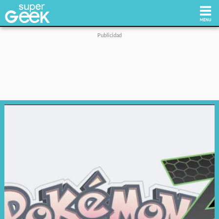
Inicio
Tecnología
Videojuegos
Reviews
Cultura Pop
Streaming
Síguenos: