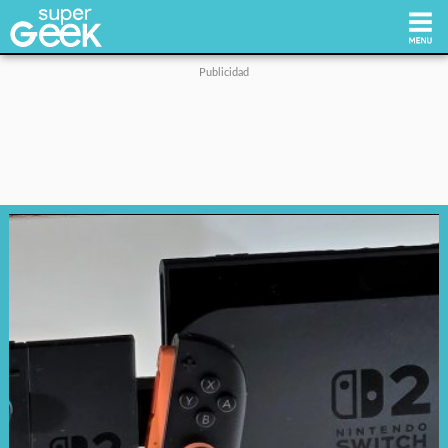
Inicio
Tecnología
Videojuegos
Reviews
Cultura Pop
Streaming
Síguenos: