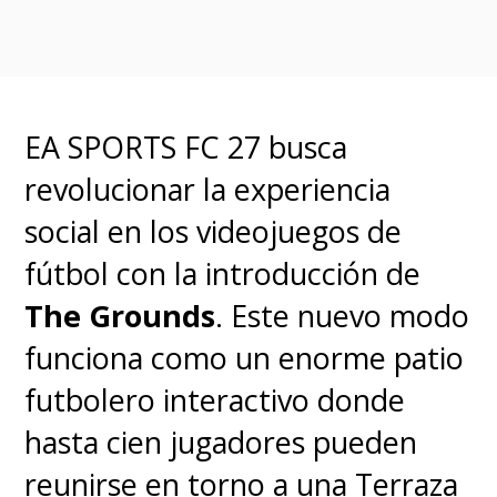
la Switch porque esta es
retrocompatible con la
primera y eso no sucede con
EA SPORTS FC 27 busca
la NES y la SNES. Y esto
revolucionar la experiencia
demuestra que más bien es
social en los videojuegos de
una versión mejorada de una
fútbol con la introducción de
consola, por lo que es de total
The Grounds
. Este nuevo modo
sentido que nos decidiéramos
funciona como un enorme patio
por Nintendo Switch 2 y así
futbolero interactivo donde
finalmente quedó”
, cerró el
hasta cien jugadores pueden
productor.
reunirse en torno a una Terraza