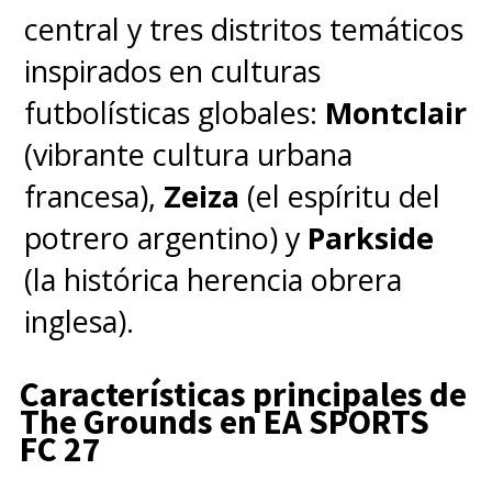
central y tres distritos temáticos
De esta manera, desde la propia
inspirados en culturas
Nintendo nos confirmaron que
futbolísticas globales:
Montclair
Super Nintendo Switch f
ue uno
(vibrante cultura urbana
de los nombres que se barajó
francesa),
Zeiza
(el espíritu del
para la nueva versión de su
potrero argentino) y
Parkside
consola híbrida
, pero
(la histórica herencia obrera
finalmente se optó por
inglesa).
Nintendo Switch 2 que es un
nombre que
por sí solo
Características principales de
encierra todo lo que la
The Grounds en EA SPORTS
FC 27
compañía japonesa quiere