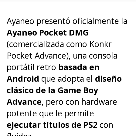
pic.twitter.com/UiqDlTzONp
— bea (@SlLENTPRINCESS)
November 15, 2025
Ayaneo presentó oficialmente la
Ayaneo Pocket DMG
El proyecto cinematográfico,
(comercializada como Konkr
anunciado en 2023, tiene a
Wes
Pocket Advance), una consola
Ball
en la dirección, quien
portátil retro
basada en
encabezó
Maze
Android
que adopta el
diseño
Runner
y
Kingdom of the Planet
clásico de la Game Boy
of the Apes
(El Planeta de los
Advance
, pero con hardware
Simios: Nuevo Reino)
.
potente que le permite
ejecutar títulos de PS2
con
Ball había expresado en 2024