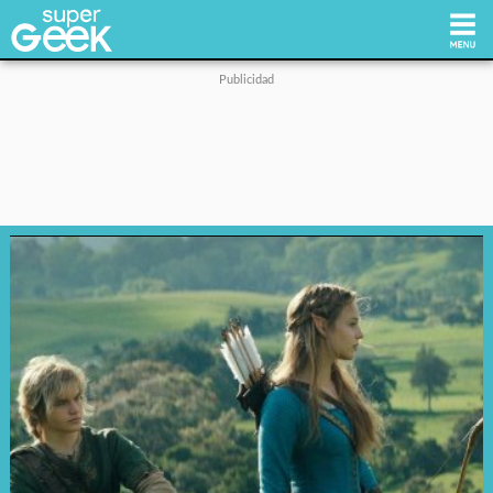
Inicio
Tecnología
Videojuegos
Reviews
Cultura Pop
Streaming
Síguenos: