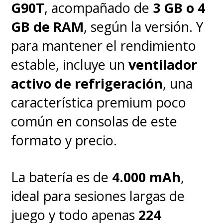
reconoció Ball en conversación
G90T
, acompañado de
3 GB o 4
con la revista
Total Film
, dando
GB de RAM
, según la versión. Y
cuenta que
tiene "una idea
para mantener el rendimiento
alucinante
. Llevo mucho
estable, incluye un
ventilador
tiempo pensando en lo genial
activo de refrigeración
, una
que sería una película de
Zelda
...
característica premium poco
Me gustaría hacer realidad los
común en consolas de este
mayores deseos de la gente.
Sé
formato y precio.
lo importante que es esta
franquicia para muchos y
La batería es de
4.000 mAh
,
quiero que sea una película
ideal para sesiones largas de
seria. Una verdadera película
juego y todo apenas
224