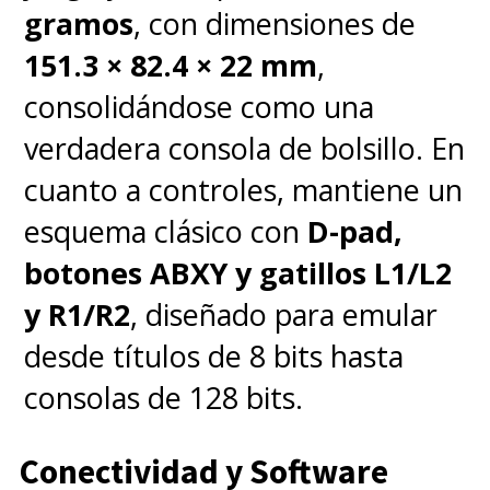
que pueda dar a la gente un
gramos
, con dimensiones de
escape
".
151.3 × 82.4 × 22 mm
,
consolidándose como una
El cineasta pone énfasis en el
verdadera consola de bolsillo. En
aspecto de escapismo para la
cuanto a controles, mantiene un
audiencia: "Eso es lo que intento
esquema clásico con
D-pad,
crear:
debe sentirse como algo
botones ABXY y gatillos L1/L2
real. Algo serio y genial, pero
y R1/R2
, diseñado para emular
divertido y fantasioso
".
desde títulos de 8 bits hasta
consolas de 128 bits.
Conectividad y Software