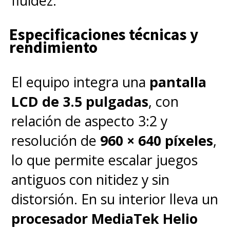
fluidez.
que tiene una "idea
Especificaciones técnicas y
alucinante" para este salto a
rendimiento
la acción real de Hyrule con
Link, la Princesa Zelda y
El equipo integra una
pantalla
Ganondorf
, buscando dar vida a
LCD de 3.5 pulgadas
, con
una película que
logre
relación de aspecto 3:2 y
combinar seriedad y diversión
resolución de
960 × 640 píxeles
,
con el escapismo como
lo que permite escalar juegos
elemento impulsor
.
antiguos con nitidez y sin
distorsión. En su interior lleva un
"Quiero vivir en ese mundo"
,
procesador MediaTek Helio