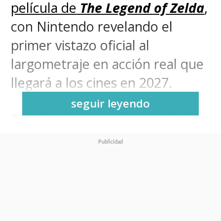
película de
The Legend of Zelda
,
con Nintendo revelando el
primer vistazo oficial al
largometraje en acción real que
llegará a los cines en 2027.
seguir leyendo
Tras una filtración durante el fin
de semana, Nintendo y Sony
Pictures optaron por liberar
las
imágenes oficiales de Bo
Bragason
(
Renegade Nell, The
Radleys
)