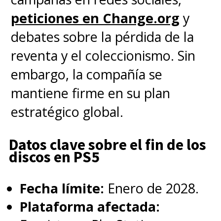
partir del 7 de julio de 2026.
peticiones en Change.org
y
debates sobre la pérdida de la
¿Hasta cuándo puedo
reventa y el coleccionismo. Sin
reclamar estos juegos?
La
embargo, la compañía se
oferta finaliza el lunes 3 de
mantiene firme en su plan
agosto de 2026.
estratégico global.
Datos clave sobre el fin de los
discos en PS5
Fecha límite:
Enero de 2028.
Plataforma afectada: