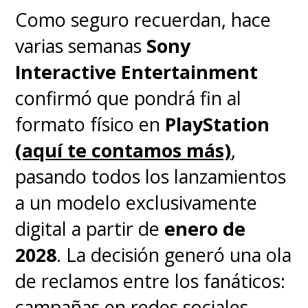
Como seguro recuerdan, hace
varias semanas
Sony
Interactive Entertainment
confirmó que pondrá fin al
formato físico en
PlayStation
(aquí te contamos más)
,
pasando todos los lanzamientos
Preguntas frecuentes sobre
PS Plus
a un modelo exclusivamente
digital a partir de
enero de
¿Cuándo salen los juegos de
2028
. La decisión generó una ola
PS Plus de julio 2026?
Estarán
de reclamos entre los fanáticos:
disponibles para descarga a
campañas en redes sociales,