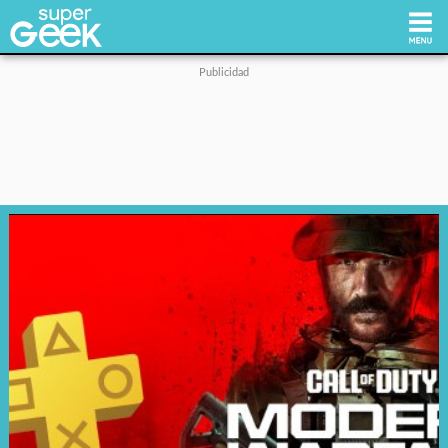
Inicio
Tecnología
Videojuegos
Reviews
Cultura Pop
Streaming
Síguenos: