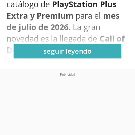
catálogo de
PlayStation Plus
Extra y Premium
para el
mes
de julio de 2026
. La gran
novedad es la llegada de
Call of
Duty: Modern Warfare 3
seguir leyendo
(lanzado originalmente en 2023),
un título que, pese a las críticas
mixtas en su lanzamiento, se
posiciona como el plato fuerte
del mes.
Datos clave del catálogo de
julio 2026