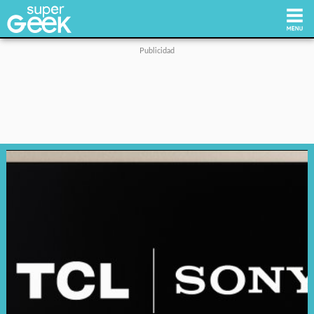
Inicio
Tecnología
Videojuegos
Reviews
Cultura Pop
Streaming
Síguenos: