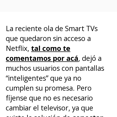
televisores a TCL” o “Sony se
retira del mercado”, lo que no
es real.
Esa simplificación ignora
La reciente ola de Smart TVs
que Sony mantiene casi la mitad
que quedaron sin acceso a
de la nueva empresa y que
la
Netflix,
tal como te
alianza está diseñada para
comentamos por acá
, dejó a
potenciar la marca BRAVIA,
muchos usuarios con pantallas
no para desaparecerla
. Este
“inteligentes” que ya no
tipo de lecturas superficiales,
cumplen su promesa. Pero
que se limitan a copiar y pegar
fíjense que no es necesario
comunicados sin análisis,
cambiar el televisor, ya que
terminan confundiendo a la