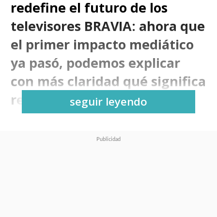
redefine el futuro de los
televisores BRAVIA: ahora que
el primer impacto mediático
ya pasó, podemos explicar
con más claridad qué significa
realmente esta alianza.
seguir leyendo
La compañía japonesa confirmó
oficialmente que escindirá su
división de entretenimiento para
el hogar —televisores y audio—
en una
nueva sociedad