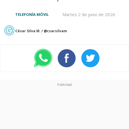
para Latinoamérica por
11
temporadas
, tal como les
Martes 2 de junio de 2026
TELEFONÍA MÓVIL
comentamos en
esta otra nota.
César Silva M. / @csarsilvam