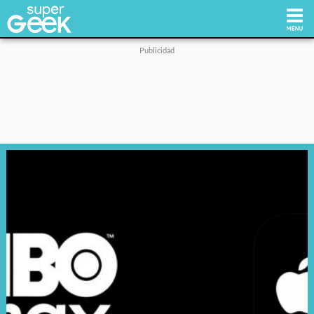
Inicio
Tecnología
Videojuegos
Reviews
Cultura Pop
Streaming
Síguenos: