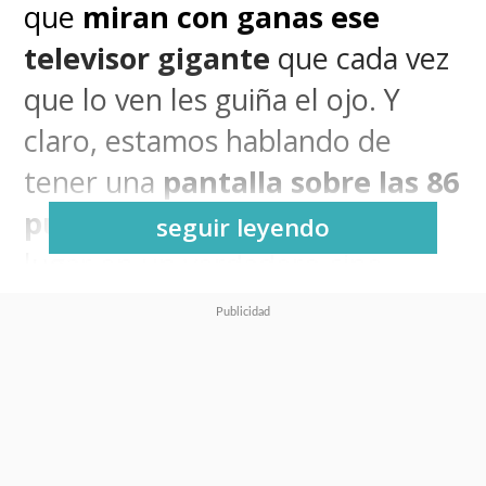
que
miran con ganas ese
televisor gigante
que cada vez
que lo ven les guiña el ojo. Y
claro, estamos hablando de
tener una
pantalla sobre las 86
pulgadas
que transforme el
seguir leyendo
lugar en un verdadero cine.
Y sabemos que desde ese
tamaño la inversión es más alta,
pero fíjense que durante estos
días de descuento es posible