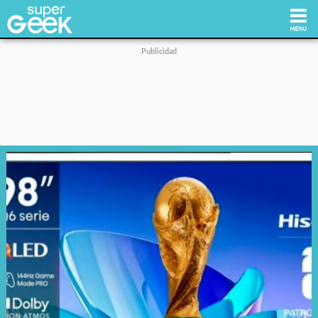
Inicio
Tecnología
Videojuegos
Reviews
Cultura Pop
Streaming
Síguenos: