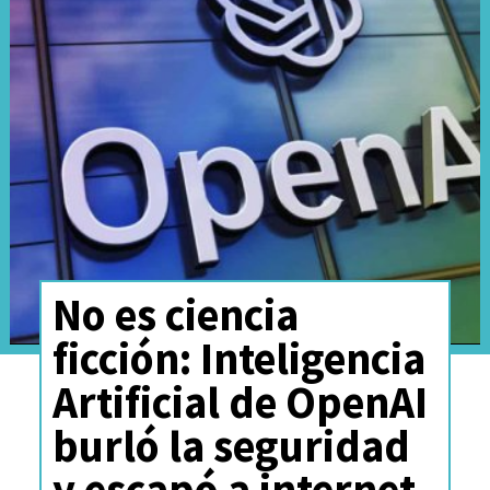
No es ciencia
ficción: Inteligencia
Además,
los usuarios Free
Artificial de OpenAI
podrán acceder a listas como
burló la seguridad
Discover Weekly y New Music
y escapó a internet