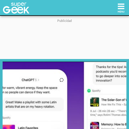
Inicio
Tecnología
Videojuegos
Reviews
Cultura Pop
Streaming
Síguenos: