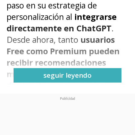
paso en su estrategia de
personalización al
integrarse
directamente en ChatGPT
.
Desde ahora, tanto
usuarios
Free como Premium pueden
recibir recomendaciones
musicales y de podcasts
seguir leyendo
dentro de sus conversaciones
con la IA, sin necesidad de
salir del chat
.
Esta nueva función permite