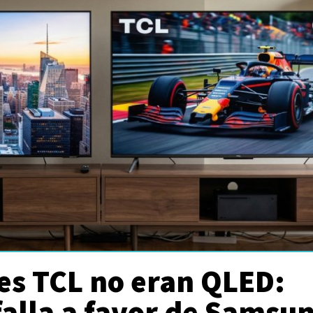
es TCL no eran QLED:
falla a favor de Samsu