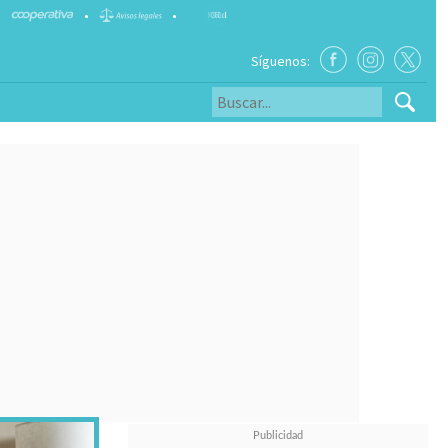
•
•
Síguenos: