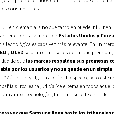
sí, eran promocionados como QLED, lo que el tribunal
 los consumidores.
a TCL en Alemania, sino que también puede influir en li
antiene contra la marca en
Estados Unidos y Corea
cia tecnológica es cada vez más relevante. En un mer
ED
y
OLED
se usan como sellos de calidad premium, 
sidad de que
las marcas respalden sus promesas c
cable por los usuarios y no se quede en un simple
ca? Aún no hay alguna acción al respecto, pero este r
pañía surcoreana judicialice el tema en todos aquell
izan ambas tecnologías, tal como sucede en Chile.
imera vez que Samsung llega hasta los tribunales 