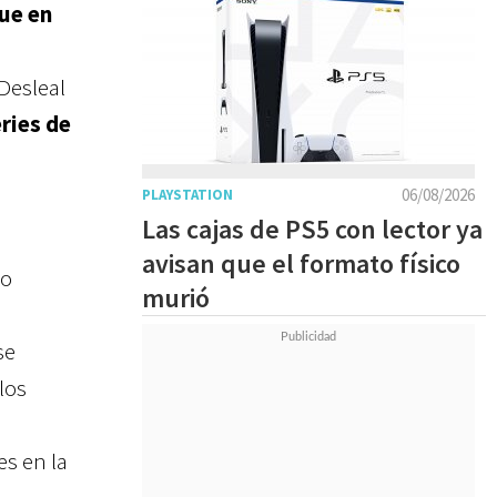
ue en
Desleal
eries de
06/08/2026
PLAYSTATION
Las cajas de PS5 con lector ya
avisan que el formato físico
do
murió
se
los
es en la