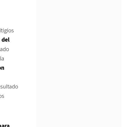
tigios
 del
cado
la
on
esultado
os
para