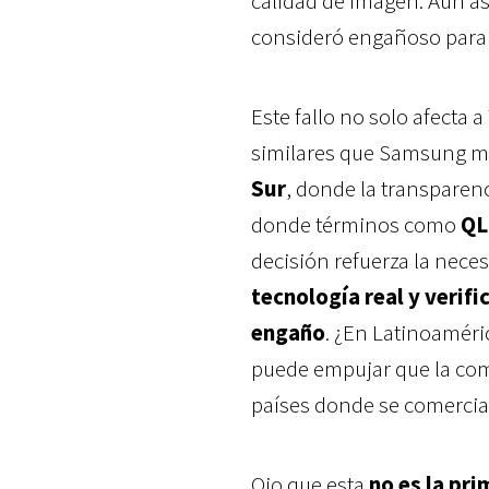
calidad de imagen. Aun a
consideró engañoso para
Este fallo no solo afecta 
similares que Samsung m
Sur
, donde la transparen
donde términos como
QL
decisión refuerza la nece
tecnología real y verifi
engaño
. ¿En Latinoaméri
puede empujar que la com
países donde se comercial
Ojo que esta
no es la pr