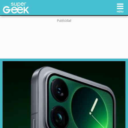
Inicio
Tecnología
Videojuegos
Reviews
Cultura Pop
Streaming
Síguenos: