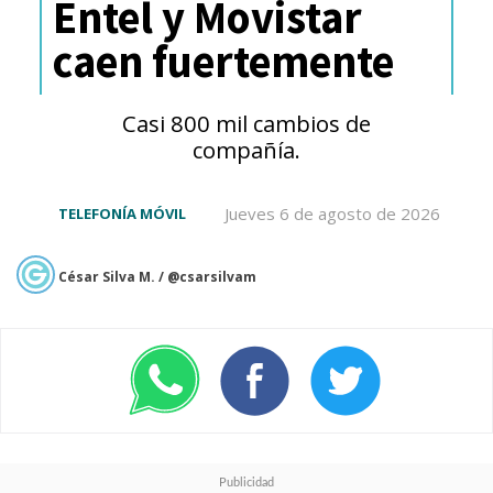
Entel y Movistar
Adreno 850 con 18MB de caché,
caen fuertemente
optimizado para gaming y tareas
de IA.
Casi 800 mil cambios de
compañía.
Fecha de lanzamiento y
disponibilidad
Jueves 6 de agosto de 2026
TELEFONÍA MÓVIL
En cuanto a su llegada al
César Silva M. / @csarsilvam
mercado, el
Xiaomi 18 Pro
y el
Pro Max
se lanzarán en
septiembre, inmediatamente
después del estreno de los