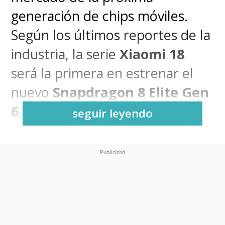
generación de chips móviles.
Según los últimos reportes de la
industria, la serie
Xiaomi 18
será la primera en estrenar el
nuevo
Snapdragon 8 Elite Gen
6
, procesador que será
seguir leyendo
presentado oficialmente en la
cumbre anual de Qualcomm,
programada entre el 22 y 24 de
septiembre.
Modelos y especificaciones de