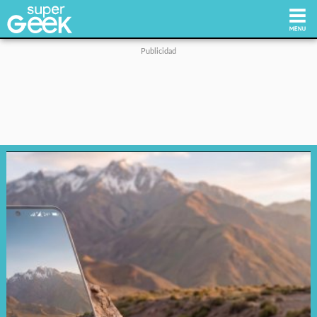
Inicio
Tecnología
Videojuegos
Reviews
Cultura Pop
Streaming
Síguenos: