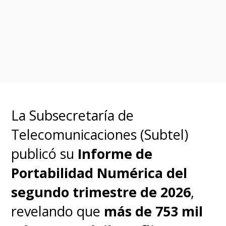
internet de calidad, sin
importar su ubicación
geográfica
. Esta actualización
marca un avance hacia un
ecosistema satelital más
competitivo, con impacto
La Subsecretaría de
directo en la educación, el
Telecomunicaciones (Subtel)
trabajo y la comunicación a lo
publicó su
Informe de
largo y ancho del país.
Portabilidad Numérica del
segundo trimestre de 2026
,
revelando que
más de 753 mil