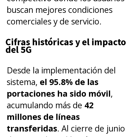
buscan mejores condiciones
puedes navegar en el
comerciales y de servicio.
extranjero.
Cifras históricas y el impacto
Preguntas Frecuentes (FAQ)
del 5G
¿Es necesario cambiar mi
Desde la implementación del
tarjeta SIM física?
No, la eSIM
sistema,
el 95.8% de las
funciona de forma digital,
portaciones ha sido móvil
,
permitiéndote mantener tu
acumulando más de
42
número local mientras usas los
millones de líneas
datos de Global Connect.
transferidas
. Al cierre de junio