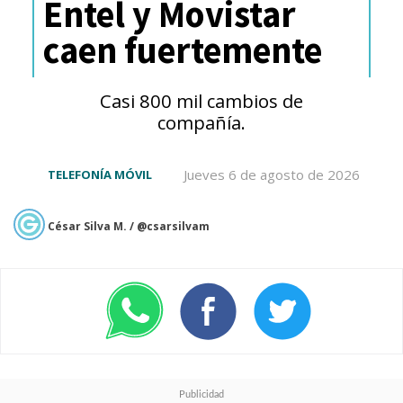
Entel y Movistar
caen fuertemente
Casi 800 mil cambios de
compañía.
Ventajas de la eSIM de
Jueves 6 de agosto de 2026
TELEFONÍA MÓVIL
Motorola
César Silva M. / @csarsilvam
La activación es instantánea y la
conexión se establece con la red
local más potente disponible,
gracias a acuerdos con
cientos
de operadores globales
.