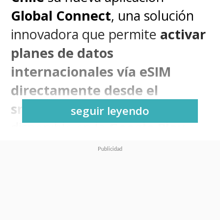
Global Connect
, una solución
innovadora que permite
activar
planes de datos
internacionales vía eSIM
directamente desde el
smartphone
. La app ya está
seguir leyendo
disponible en la
Google Play
Store
y viene preinstalada en
varios modelos Motorola
compatibles, posicionando a
Chile como uno de los mercados