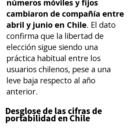
números móviles y fijos
o
Configuración
de tu
cambiaron de compañía entre
smartphone Motorola.
abril y junio en Chile
. El dato
confirma que la libertad de
Toca en
Redes e internet
.
elección sigue siendo una
práctica habitual entre los
Selecciona
Red móvil
o
usuarios chilenos, pese a una
Tarjetas SIM
.
leve baja respecto al año
anterior.
Busca la opción
Agregar
eSIM
.
Desglose de las cifras de
portabilidad en Chile
Toca en
Siguiente
para