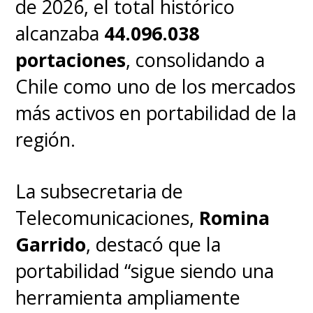
de 2026, el total histórico
¿En cuántos países funciona?
alcanzaba
44.096.038
El servicio está habilitado en
portaciones
, consolidando a
más de 160 países, incluyendo
Chile como uno de los mercados
los principales destinos en
más activos en portabilidad de la
Europa, América y Asia.
región.
La subsecretaria de
Telecomunicaciones,
Romina
Garrido
, destacó que la
portabilidad “sigue siendo una
herramienta ampliamente