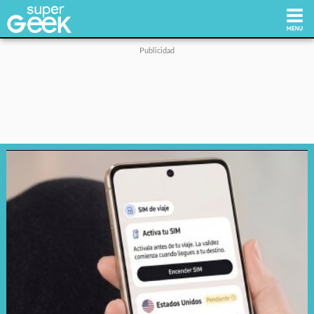
Inicio
Tecnología
Videojuegos
Reviews
Cultura Pop
Streaming
Síguenos: