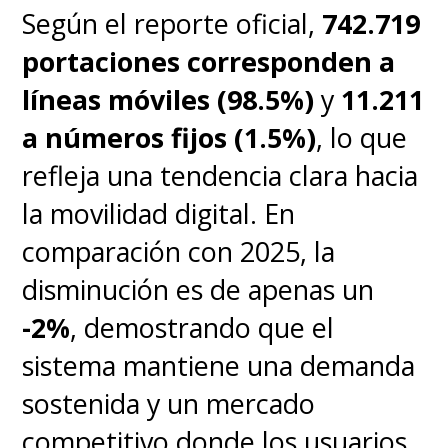
Según el reporte oficial,
742.719
iniciar la descarga.
portaciones corresponden a
líneas móviles (98.5%)
y
11.211
Utiliza la cámara para
a números fijos (1.5%)
, lo que
escanear el código QR
refleja una tendencia clara hacia
generado por la app
Global
la movilidad digital. En
Connect
.
comparación con 2025, la
disminución es de apenas un
Selecciona
Descargar
o
-2%
, demostrando que el
Activar
.
sistema mantiene una demanda
sostenida y un mercado
Espera unos minutos a que el
competitivo donde los usuarios
proceso finalice. ¡Listo! Ya