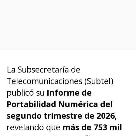
compatible con dispositivos
Motorola que soporten
tecnología eSIM, incluyendo
modelos recientes de las series
Razr, Signature y Edge
. Para
activar tu eSIM, sigue estos
La Subsecretaría de
pasos:
Telecomunicaciones (Subtel)
publicó su
Informe de
Conéctate a una red Wi-Fi
Portabilidad Numérica del
estable.
segundo trimestre de 2026
,
revelando que
más de 753 mil
Abre la aplicación de
Ajustes