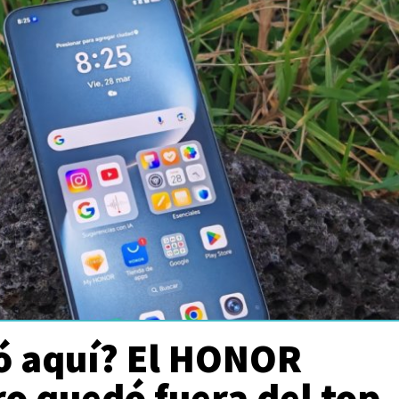
ó aquí? El HONOR
o quedó fuera del top