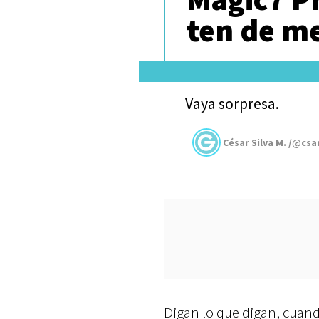
ten de me
Vaya sorpresa.
César Silva M. /@csa
Digan lo que digan, cuando