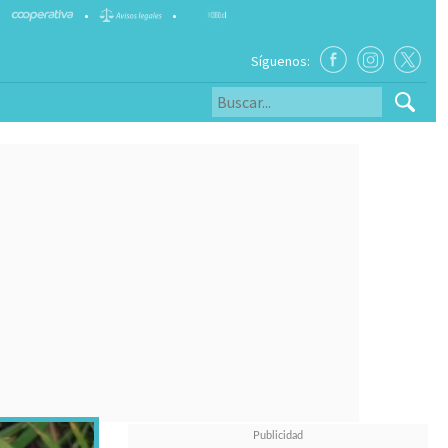
•
•
Síguenos: