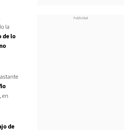
l
do la
 de lo
 no
bastante
año
, en
jo de