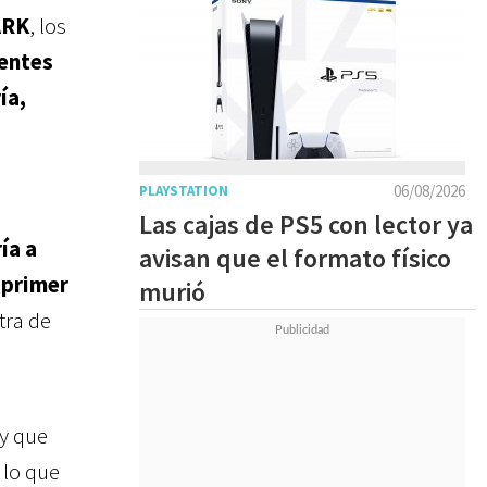
ARK
, los
rentes
ía,
06/08/2026
PLAYSTATION
Las cajas de PS5 con lector ya
ía a
avisan que el formato físico
 primer
murió
tra de
 y que
, lo que