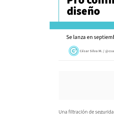
diseño
Se lanza en septiem
César Silva M. / @cs
Una filtración de segurid