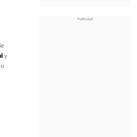
de
al
y
do