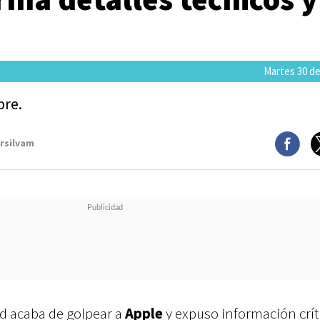
Martes 30 de
bre.
arsilvam
ad acaba de golpear a
Apple
y expuso información crít