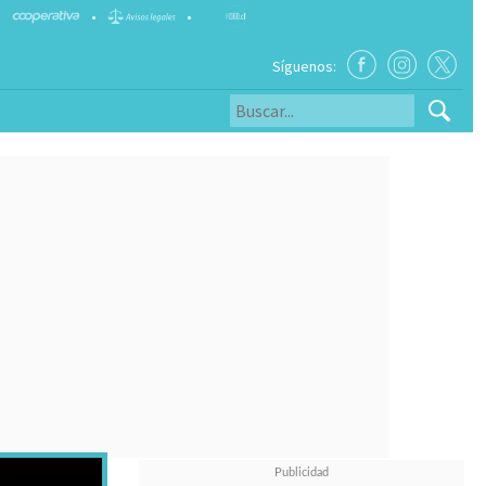
•
•
Síguenos: