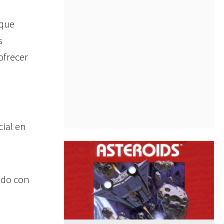
que
s
ofrecer
ial en
ado con