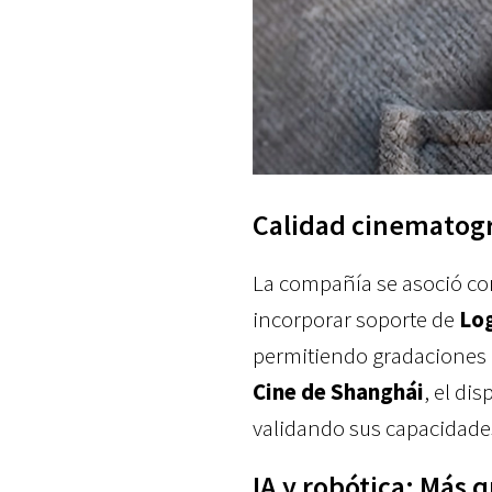
Calidad cinematográ
La compañía se asoció c
incorporar soporte de
Lo
permitiendo gradaciones d
Cine de Shanghái
, el di
validando sus capacidades
IA y robótica: Más 