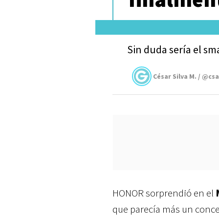
Sin duda sería el s
César Silva M. / @cs
HONOR sorprendió en el
que parecía más un conce