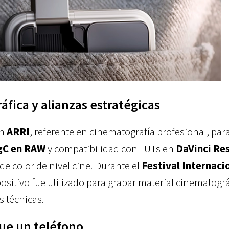
fica y alianzas estratégicas
on
ARRI
, referente en cinematografía profesional, par
gC en RAW
y compatibilidad con LUTs en
DaVinci Re
e color de nivel cine. Durante el
Festival Internaci
spositivo fue utilizado para grabar material cinematográ
 técnicas.
que un teléfono