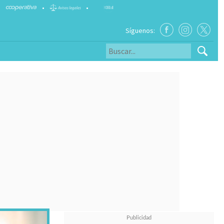
•
•
Síguenos: