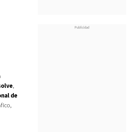
a
solve
,
onal de
fico,