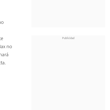
no
te
Max no
onará
ta.