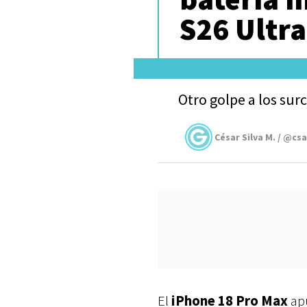
S26 Ultra
Otro golpe a los sur
César Silva M. / @cs
El
iPhone 18 Pro Max
apu