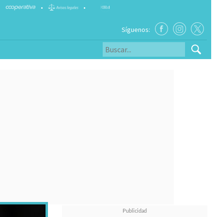
•
•
Síguenos: