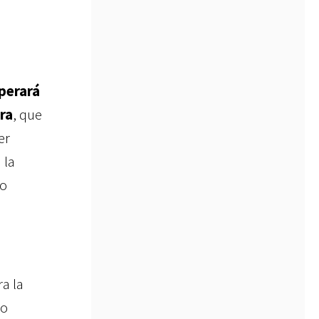
perará
ra
, que
er
 la
so
ra la
do