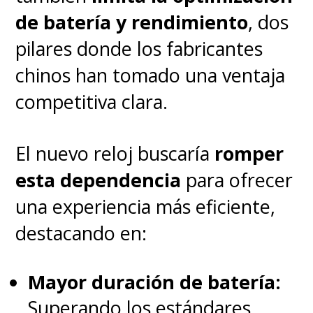
abrupto"
al cumplir la edad
de batería y rendimiento
, dos
mínima. Para este sector,
pilares donde los fabricantes
funciones peligrosas como las
chinos han tomado una ventaja
transmisiones en vivo
competitiva clara.
(livestreaming) y la posibilidad
de recibir mensajes de usuarios
El nuevo reloj buscaría
romper
desconocidos estarán
esta dependencia
para ofrecer
desactivadas por defecto.
una experiencia más eficiente,
destacando en:
Y no será lo único, ya que el
marco de restricciones
se
Mayor duración de batería:
extenderá también a los
Superando los estándares