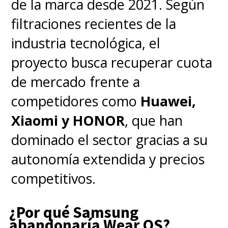
de la marca desde 2021. Según
como resultado que
9 de cada
filtraciones recientes de la
10 padres británicos
respaldan
industria tecnológica, el
la prohibición absoluta bajo la
proyecto busca recuperar cuota
premisa de que los riesgos
de mercado frente a
psicológicos superan con creces
competidores como
Huawei,
cualquier beneficio de
Xiaomi y HONOR
, que han
socialización. Incluso entre la
dominado el sector gracias a su
población joven existe una
autonomía extendida y precios
aceptación mayoritaria y
dos
competitivos.
tercios de los adolescentes
encuestados coincidieron en
¿Por qué Samsung
que los menores de 16 años
abandonaría Wear OS?