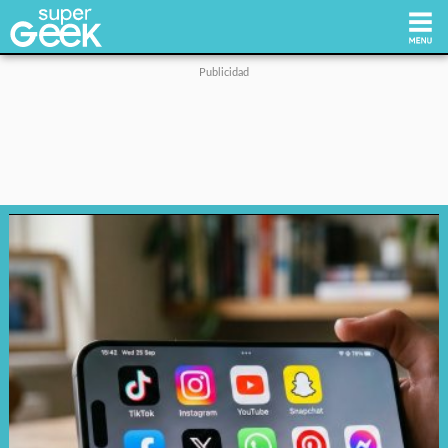
Inicio
Tecnología
Videojuegos
Reviews
Cultura Pop
Streaming
Síguenos: