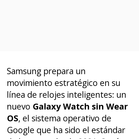
cumplan con el bloqueo.
Consenso social y respaldo
ciudadano
La respuesta de la sociedad civil
ha sido abrumadoramente
Samsung prepara un
favorable a la intervención
movimiento estratégico en su
estatal. El anuncio llega tras una
línea de relojes inteligentes: un
masiva consulta pública nacional
nuevo
Galaxy Watch sin Wear
que recabó más de
116.000
OS
, el sistema operativo de
respuestas
de expertos,
Google que ha sido el estándar
jóvenes y familias y que entregó