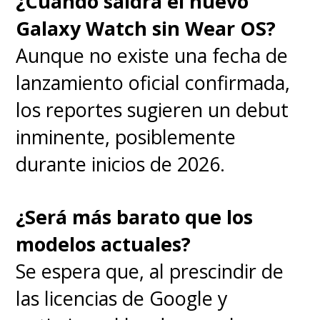
¿Cuándo saldrá el nuevo
de 2027
.
Galaxy Watch sin Wear OS?
Aunque no existe una fecha de
Preguntas frecuentes (FAQ)
lanzamiento oficial confirmada,
los reportes sugieren un debut
¿Cuándo entra en vigor la ley?
inminente, posiblemente
Se espera su implementación
durante inicios de 2026.
oficial en la primavera de 2027.
¿Qué apps están prohibidas?
¿Será más barato que los
TikTok, Instagram, YouTube,
modelos actuales?
Snapchat, Facebook y X, entre
Se espera que, al prescindir de
otras.
las licencias de Google y
¿Qué servicios quedan fuera?