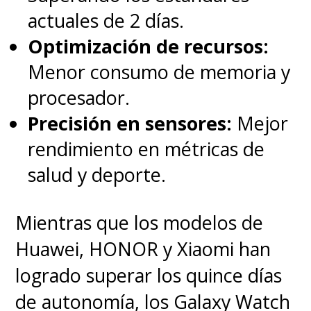
videojuegos en línea con
actuales de 2 días.
interacciones multimedia y
Optimización de recursos:
fijará la mayoría de edad (18
Menor consumo de memoria y
años) como requisito estricto
procesador.
para interactuar con
Precisión en sensores:
Mejor
herramientas de inteligencia
rendimiento en métricas de
artificial diseñadas como
salud y deporte.
"compañeros románticos" o
de juego de rol íntimo.
Mientras que los modelos de
Huawei, HONOR y Xiaomi han
Cronograma legislativo:
logrado superar los quince días
¿Cuándo entrará en vigor?
de autonomía, los Galaxy Watch