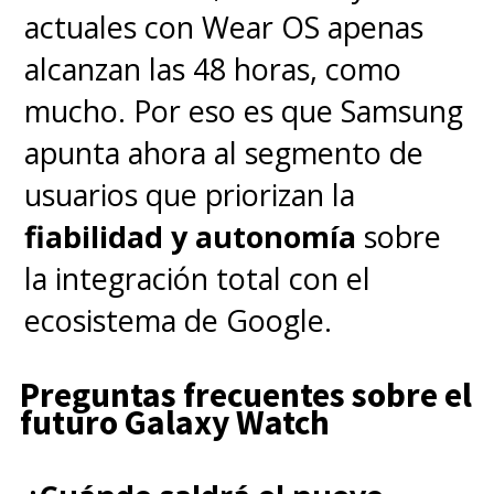
actuales con Wear OS apenas
El plan legislativo se tramitará
alcanzan las 48 horas, como
con celeridad mediante
mucho. Por eso es que Samsung
legislación secundaria vinculada
apunta ahora al segmento de
a la
Ley de Bienestar
usuarios que priorizan la
Estudiantil y Escolar,
y el
fiabilidad y autonomía
sobre
Ejecutivo tiene previsto
la integración total con el
presentar los detalles finales del
ecosistema de Google.
proyecto ante el
Parlamento
británico
antes de Navidad, con
Preguntas frecuentes sobre el
la meta fija de que las primeras
futuro Galaxy Watch
regulaciones entren en vigor de
manera oficial en la
primavera