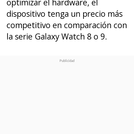
optimizar el hardware, el
WhatsApp y Signal están
dispositivo tenga un precio más
excluidos por ser herramientas
competitivo en comparación con
de comunicación directa.
¿Quién supervisará el
la serie Galaxy Watch 8 o 9.
cumplimiento?
El regulador
Ofcom será el encargado de la
fiscalización y sanciones.