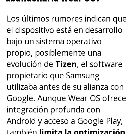
no deberían tener acceso a
Los últimos rumores indican que
este tipo de plataformas.
el dispositivo está en desarrollo
Protecciones adicionales para
bajo un sistema operativo
adolescentes de 16 y 17 años
propio, posiblemente una
evolución de
Tizen
, el software
Más allá del veto absoluto para
propietario que Samsung
menores de 16 años, la ley
utilizaba antes de su alianza con
contempla un paquete
Google. Aunque Wear OS ofrece
extendido de protecciones para
integración profunda con
los adolescentes de 16 y 17 años
Android y acceso a Google Play,
con el fin de evitar un
"borde
también
limita la optimización