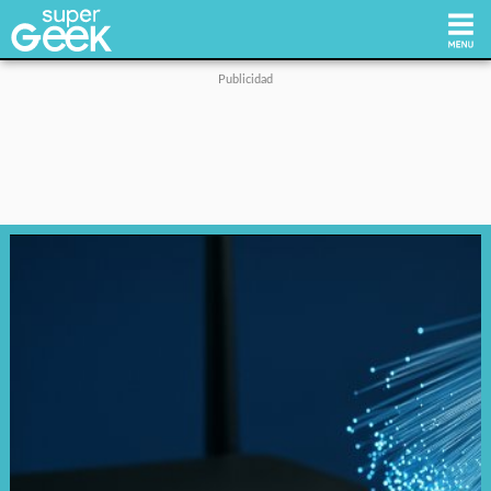
Inicio
Tecnología
Videojuegos
Reviews
Cultura Pop
Streaming
Síguenos: