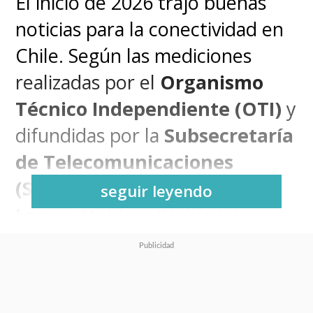
El inicio de 2026 trajo buenas
noticias para la conectividad en
Chile. Según las mediciones
realizadas por el
Organismo
Técnico Independiente (OTI)
y
difundidas por la
Subsecretaría
de Telecomunicaciones
(Subtel)
, las regiones de
Los
seguir leyendo
Lagos, Ñuble y Biobío
lideran
el ranking nacional de velocidad
de Internet fija. Durante enero
se registraron más de
752 mil