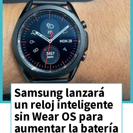
En cuanto a velocidades de
subida, la región de
Aysén
sorprendió con
852.2 Mbps
,
liderando en este apartado pese
a tener una velocidad de
descarga más baja.
Aquí están los datos oficiales:
Samsung lanzará
un reloj inteligente
sin Wear OS para
aumentar la batería