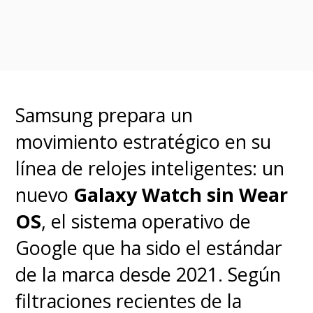
¿Qué posición ocupa Tesla en
el mercado chileno?
Según los
informes de la ANAC y CAVEN,
Tesla ocupa el primer lugar en el
Samsung prepara un
segmento de vehículos 100%
movimiento estratégico en su
eléctricos (BEV) durante el
línea de relojes inteligentes: un
primer semestre de 2026.
nuevo
Galaxy Watch sin Wear
OS
, el sistema operativo de
En conclusión, la percepción es
Google que ha sido el estándar
real y hay más Teslas en las
de la marca desde 2021. Según
calles chilenas, y la razón es que
filtraciones recientes de la
se han transformado en los