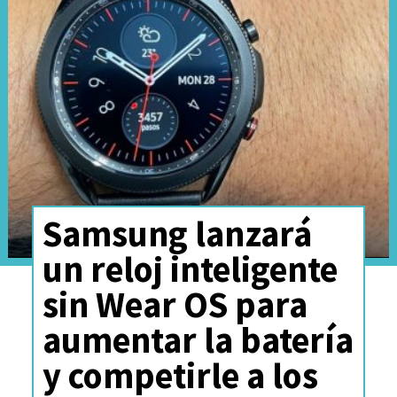
promete acelerar aún más esta
tendencia de adopción
tecnológica.
Samsung lanzará
un reloj inteligente
sin Wear OS para
aumentar la batería
y competirle a los
Cifras clave de ventas en Chile
(Primer Semestre 2026)