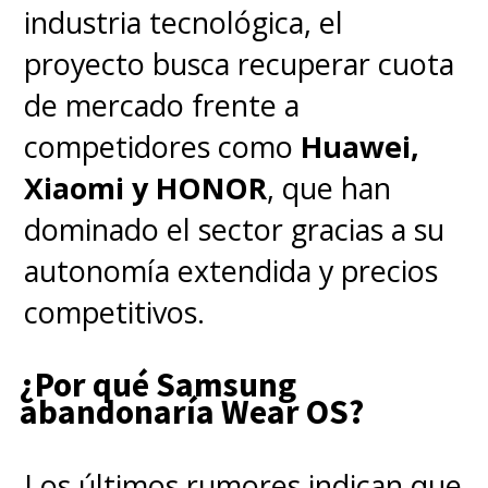
industria tecnológica, el
vehículos eléctricos más
proyecto busca recuperar cuota
vendidos del país, marcando un
de mercado frente a
hito en la transición hacia la
competidores como
Huawei,
electromovilidad nacional.
Xiaomi y HONOR
, que han
dominado el sector gracias a su
autonomía extendida y precios
competitivos.
¿Por qué Samsung
abandonaría Wear OS?
Los últimos rumores indican que