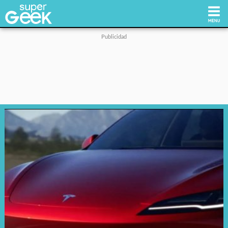
Inicio
Tecnología
Videojuegos
Reviews
Cultura Pop
Streaming
Síguenos: