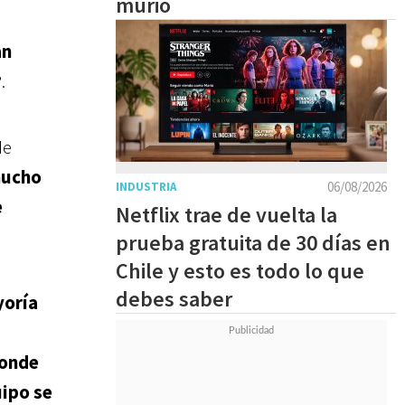
murió
an
.
de
mucho
06/08/2026
INDUSTRIA
e
Netflix trae de vuelta la
prueba gratuita de 30 días en
Chile y esto es todo lo que
debes saber
yoría
donde
uipo se