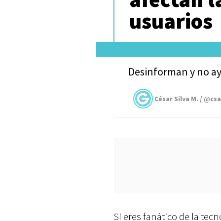
usuarios
Desinforman y no a
César Silva M. / @cs
Si eres fanático de la tec