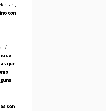
elebran,
ino con
asión
io se
tas que
ismo
lguna
cas son