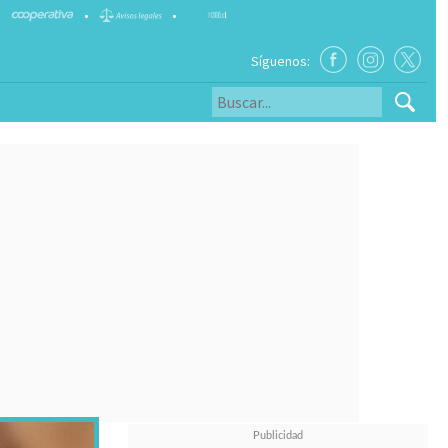
•
•
Síguenos: