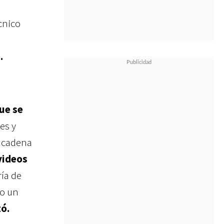
cnico
.
ue se
es y
n cadena
videos
ía de
do un
tó.