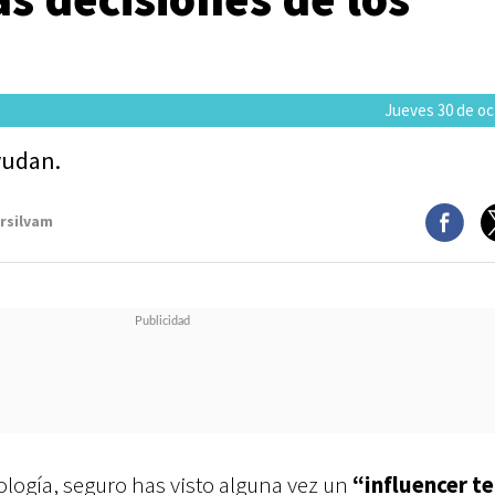
Jueves 30 de oc
yudan.
arsilvam
nología, seguro has visto alguna vez un
“influencer t