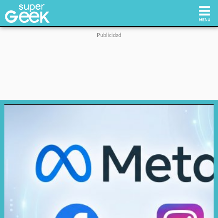
Inicio
Tecnología
Videojuegos
Reviews
Cultura Pop
Streaming
Síguenos: