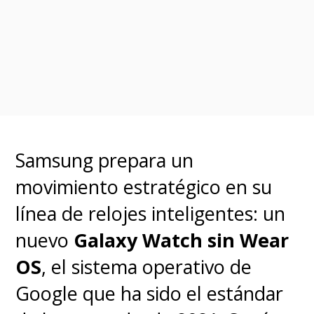
enfrentan varias demandas por
supuestamente haber diseñado
funciones que generan
dependencia entre niños y
adolescentes. Y en marzo, un
jurado en
Nuevo México
ya
Samsung prepara un
falló en contra de Meta,
movimiento estratégico en su
otorgando
375 millones de
línea de relojes inteligentes: un
dólares
en compensación al
nuevo
Galaxy Watch sin Wear
estado por prácticas engañosas.
OS
, el sistema operativo de
Google que ha sido el estándar
Este caso podría marcar un