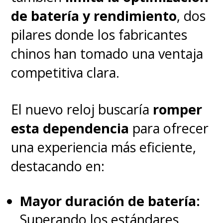
Jersey lideran el proceso,
de batería y rendimiento
, dos
sumando un total de 43 estados
pilares donde los fabricantes
involucrados en distintas
chinos han tomado una ventaja
instancias legales.
competitiva clara.
¿Cuál es el monto de la
El nuevo reloj buscaría
romper
sanción solicitada?
Los
esta dependencia
para ofrecer
estados buscan sanciones que
una experiencia más eficiente,
ascienden a 1.4 billones de
destacando en:
dólares, basándose en el cálculo
de violaciones a las leyes de
Mayor duración de batería:
protección al consumidor.
Superando los estándares