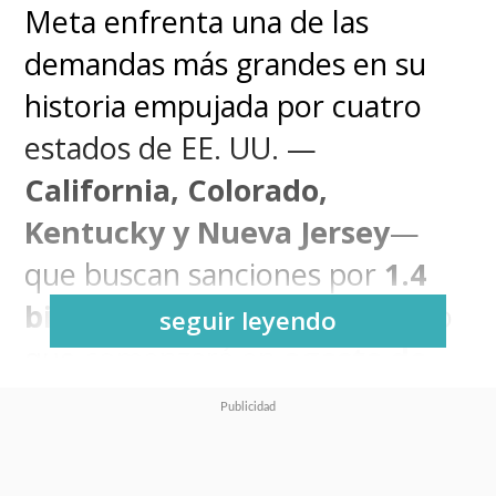
Meta enfrenta una de las
demandas más grandes en su
historia empujada por cuatro
estados de EE. UU. —
California, Colorado,
Kentucky y Nueva Jersey
—
que buscan sanciones por
1.4
billones de dólares
en el juicio
seguir leyendo
que comenzará en
agosto de
2026
en Oakland. La acusación
sostiene que la compañía
diseñó Facebook e Instagram