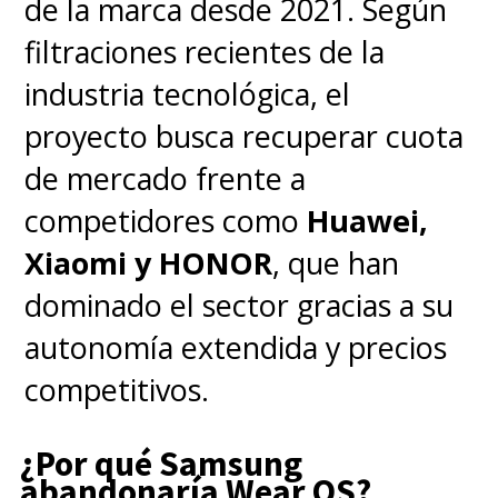
de la marca desde 2021. Según
precedente histórico en la
filtraciones recientes de la
regulación de redes sociales y
industria tecnológica, el
su impacto en la salud mental
proyecto busca recuperar cuota
juvenil
ya que si los estados
de mercado frente a
logran demostrar que Meta
competidores como
Huawei,
diseñó deliberadamente sus
Xiaomi y HONOR
, que han
plataformas para retener la
dominado el sector gracias a su
atención de los menores, las
autonomía extendida y precios
consecuencias legales y
competitivos.
financieras podrían redefinir el
modelo de negocio de toda la
¿Por qué Samsung
industria digital.
abandonaría Wear OS?