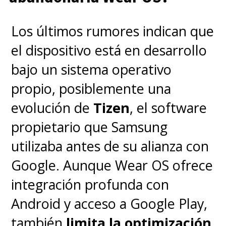
Preguntas frecuentes (FAQ)
Los últimos rumores indican que
el dispositivo está en desarrollo
¿Cuándo comienza el juicio
bajo un sistema operativo
contra Meta?
El juicio está
propio, posiblemente una
programado para comenzar en
evolución de
Tizen
, el software
agosto de este año en Oakland,
propietario que Samsung
California.
utilizaba antes de su alianza con
Google. Aunque Wear OS ofrece
¿Qué estados demandan a
integración profunda con
Meta?
Actualmente, California,
Android y acceso a Google Play,
Colorado, Kentucky y Nueva
también
limita la optimización