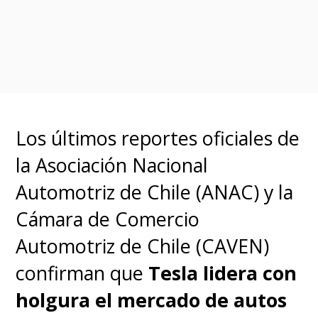
hito similar en diciembre de
2025, cuando las ventas
mensuales de eléctricos
superaron a las de gasolina en
todo el continente. A nivel
global, la Agencia Internacional
Los últimos reportes oficiales de
de Energía (IEA) reportó un
la Asociación Nacional
crecimiento del 20% en ventas
Automotriz de Chile (ANAC) y la
de EV durante 2025 y proyecta
Cámara de Comercio
un aumento adicional del 15%
Automotriz de Chile (CAVEN)
para 2026.
confirman que
Tesla lidera con
holgura el mercado de autos