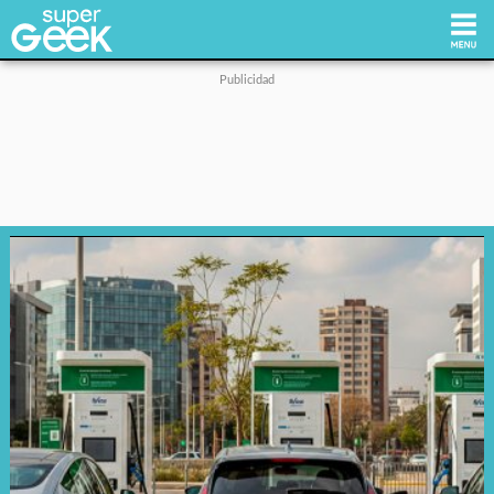
Inicio
Tecnología
Videojuegos
Reviews
Cultura Pop
Streaming
Síguenos: