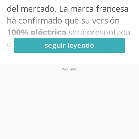
del mercado. La marca francesa
ha confirmado que su versión
100% eléctrica
será presentada
oficialmente en el próximo
seguir leyendo
Salón del Automóvil de París
2026
.
Datos clave del nuevo Citroën
2CV Eléctrico
Precio estimado:
15.000 dólares
(aproximadamente 15.5 millones
de pesos chilenos).