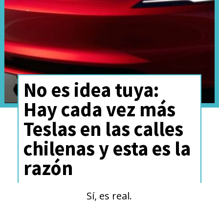
Fiat Panda eléctrico
, Citroën
busca optimizar costos de
producción y cumplir con las
estrictas exigencias regulatorias
de emisiones en la Unión
No es idea tuya:
Europea.
Hay cada vez más
Teslas en las calles
chilenas y esta es la
razón
Sí, es real.