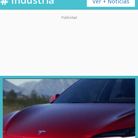
Ver + Noticias
Europa. Su propuesta se centra
en la
simplicidad, ligereza y
accesibilidad
, posicionándose
como uno de los
vehículos
eléctricos más baratos del
mercado europeo
.
La estrategia de Stellantis
apunta a reforzar la
electrificación asequible. Al
compartir plataforma con el