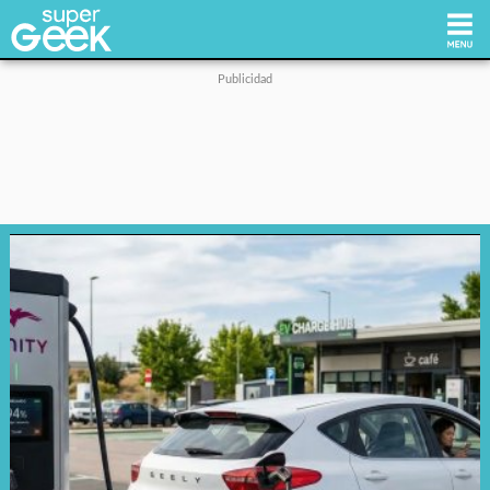
Inicio
Tecnología
Videojuegos
Reviews
Cultura Pop
Streaming
Síguenos: