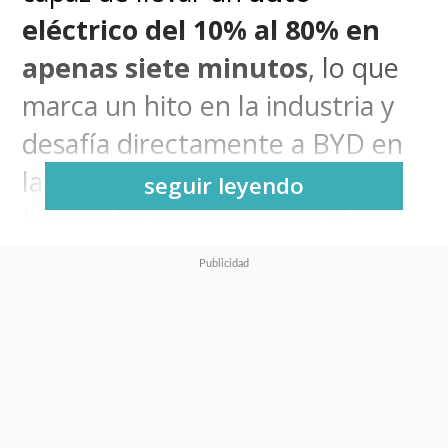
eléctrico del 10% al 80% en
apenas siete minutos
, lo que
marca un hito en la industria y
desafía directamente a BYD en
la llamada “era del megavatio”.
seguir leyendo
La prueba se realizó con el
modelo
Zeekr 001 2026
,
equipado con la nueva
Golden
Battery
, que soporta cargas de
rango 12C y una arquitectura de
900 V
, superior al estándar de
800 V, alcanzando corrientes