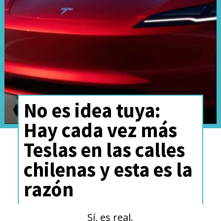
Este avance se enmarca en una
hoja de ruta hacia arquitecturas
No es idea tuya:
de
1.500 V
, con un nuevo
Hay cada vez más
sistema de propulsión eléctrica
Teslas en las calles
integrado de
370 kW (503 Hp)
y
chilenas y esta es la
baterías
LFP “short-blade”
razón
desarrolladas por Geely. La
compañía busca consolidar un
Sí, es real.