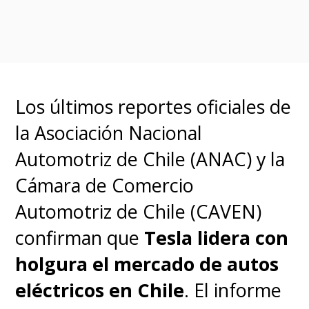
más comentados el de
un
conductor chino que murió
tras incendiarse su automóvil
debido a que los bomberos no
Los últimos reportes oficiales de
pudieron ingresar
la Asociación Nacional
rápidamente a socorrerlo
Automotriz de Chile (ANAC) y la
producto de la inacción de las
Cámara de Comercio
manillas tras el accidente que
Automotriz de Chile (CAVEN)
protagonizó.
confirman que
Tesla lidera con
holgura el mercado de autos
La normativa establece que
los
eléctricos en Chile
. El informe
modelos ya aprobados para su