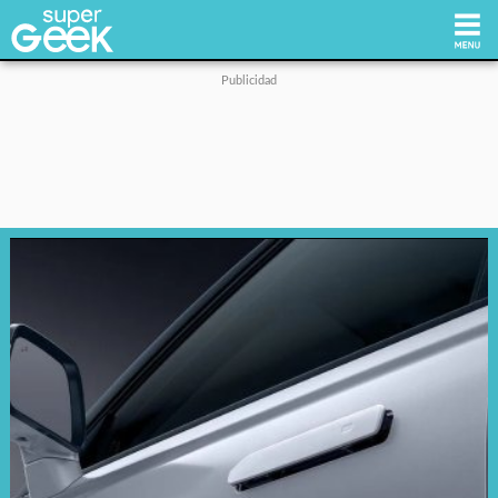
Inicio
Tecnología
Videojuegos
Reviews
Cultura Pop
Streaming
Síguenos: