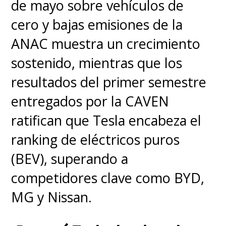
de mayo sobre vehículos de
lanzamiento tendrán un plazo
cero y bajas emisiones de la
adicional de dos años para
ANAC muestra un crecimiento
cumplir con la nueva
sostenido, mientras que los
exigencia
, lo que significa que
resultados del primer semestre
la transición será gradual pero
entregados por la CAVEN
inevitable. Este cambio no solo
ratifican que Tesla encabeza el
impactará a las marcas locales,
ranking de eléctricos puros
sino también a las
(BEV), superando a
internacionales que
competidores clave como BYD,
comercializan sus autos en el
MG y Nissan.
mercado chino, obligándolas a
rediseñar componentes clave.