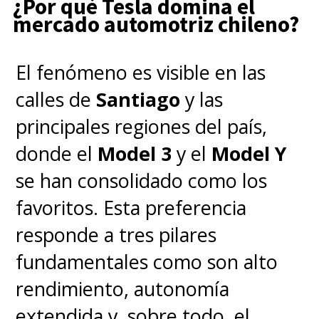
¿Por qué Tesla domina el
mercado automotriz chileno?
Obviamente,
el mercado en
El fenómeno es visible en las
Chile también verá este
calles de
Santiago
y las
cambio debido a que la gran
principales regiones del país,
mayoría, por no decir todos,
donde el
Model 3
y el
Model Y
de los automóviles eléctricos
se han consolidado como los
que ingresan al país
favoritos. Esta preferencia
provienen de China
y es
responde a tres pilares
seguro que los fabricantes
fundamentales como son alto
harán solo una versión para
rendimiento, autonomía
aprovechar los beneficios de la
extendida y, sobre todo, el