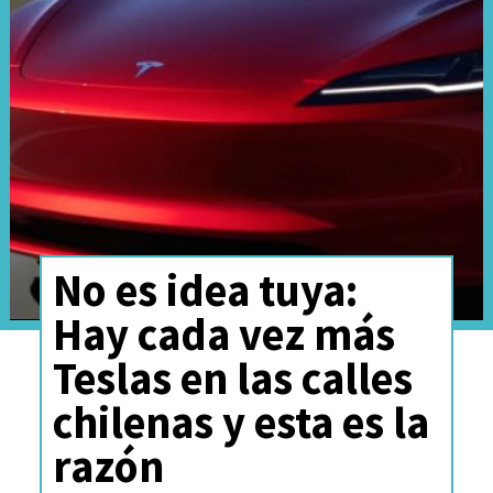
en casos de accidentes o
fallas eléctricas, los sistemas
electrónicos pueden impedir
que los ocupantes salgan del
vehículo o que los rescatistas
puedan abrir las puertas
rápidamente.
No es idea tuya:
Hay cada vez más
Teslas en las calles
chilenas y esta es la
razón