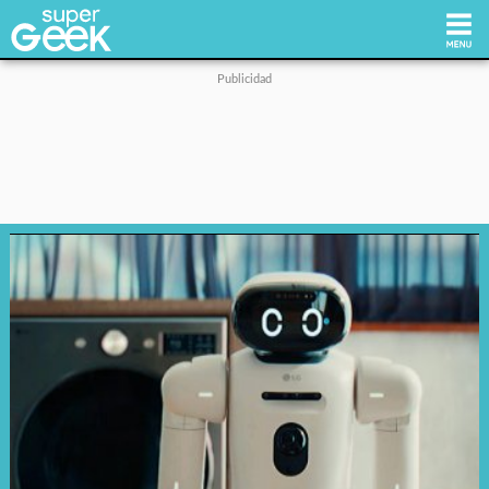
Inicio
Tecnología
Videojuegos
Reviews
Cultura Pop
Streaming
Síguenos: