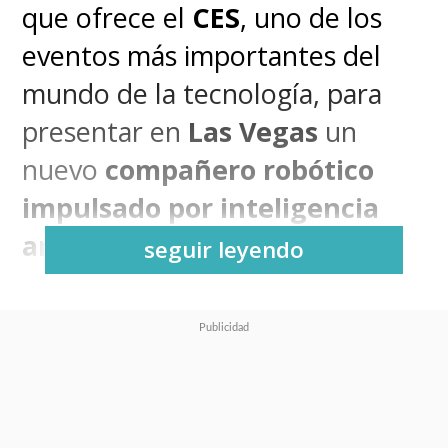
que ofrece el
CES
, uno de los
eventos más importantes del
mundo de la tecnología, para
presentar en
Las Vegas
un
nuevo
compañero robótico
impulsado por inteligencia
artificial
llamado
CLOiD
.
seguir leyendo
Este
robot
funciona como un
asistente doméstico
, con la
capacidad de
asumir tareas de
la vida cotidiana
. Para ello,