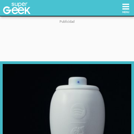
Inicio
Tecnología
Videojuegos
Reviews
Cultura Pop
Streaming
Síguenos: