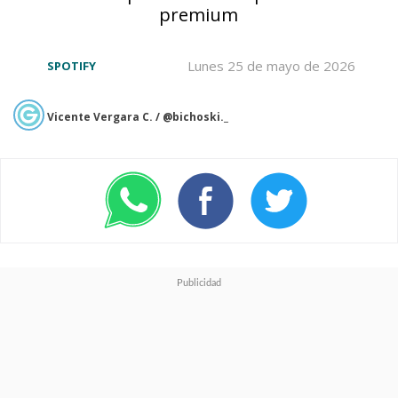
podrá guardarse y
premium
compartirse como cualquier
Lunes 25 de mayo de 2026
SPOTIFY
otra en la plataforma
.
Vicente Vergara C. / @bichoski._
Por el momento solo estará
disponible en
Estados Unidos
,
pero ambas compañías no
descartaron la posibilidad de
extender el lanzamiento en
otros mercados,
según la
recepción del público
.