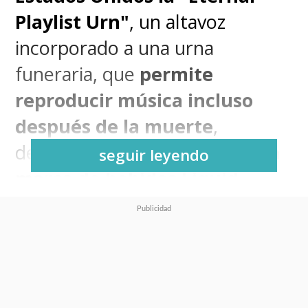
Playlist Urn"
, un altavoz
incorporado a una urna
funeraria, que
permite
reproducir música incluso
después de la muerte
,
desarrollado entre
Spotify y la
seguir leyendo
marca de bebidas Liquid
Death
, formando parte de una
campaña de
edición limitada
.
Este nuevo producto se
comercializará exclusivamente a