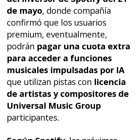
5.“Good Luck, Babe!” by
de mayo
, donde compañía
Chappell Roan
confirmó que los usuarios
6.“Too Sweet” by Hozier
premium, eventualmente,
7.“we can’t be friends (wait for
podrán
pagar una cuota extra
your love)” by Ariana Grande
para acceder a funciones
8.“End of Beginning” by Djo
musicales impulsadas por IA
9.“Espresso” by Sabrina
que utilizan pistas con
licencia
Carpenter
de artistas y compositores de
10.“Not Like Us” by Kendrick
Universal Music Group
Lamar
participantes.