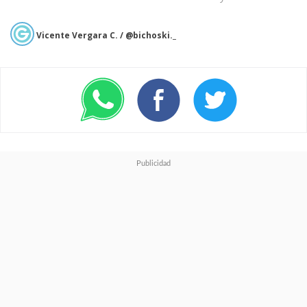
dos listas más considerando las
canciones más escuchadas
y
Vicente Vergara C. / @bichoski._
también las
canciones más
pegajosas
de este 2024 que ya
se acaba:
Canciones más escuchadas
1."Espresso" by Sabrina
Carpenter
2.“Beautiful Things” by Benson
Boone