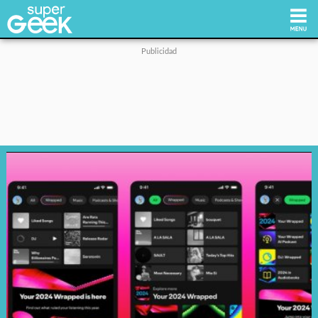
Inicio
Tecnología
Videojuegos
Reviews
Cultura Pop
Streaming
Síguenos: