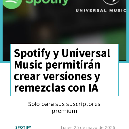
Dentro de esta lista destaca
Spotify y Universal
Taylor Swift posicionándose
Music permitirán
como la número uno con
poco
crear versiones y
más de noventa millones
remezclas con IA
de usuarios mensuales que la
prefieren en sus oídos.
Solo para sus suscriptores
premium
Por otro lado, Spotify entregó
Lunes 25 de mayo de 2026
SPOTIFY