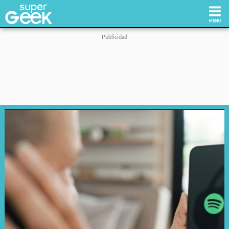
Inicio
Tecnología
Videojuegos
Reviews
Cultura Pop
Streaming
Síguenos: