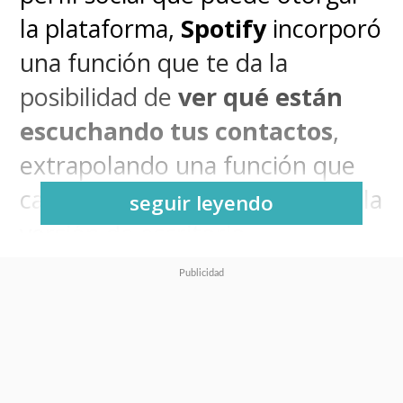
la plataforma,
Spotify
incorporó
una función que te da la
posibilidad de
ver qué están
escuchando tus contactos
,
extrapolando una función que
caracterizaba a los usuarios de la
seguir leyendo
versión de escritorio.
La actualización introduce la
función denominada
"actividad
de escucha"
dentro de la
sección de
Mensajes de