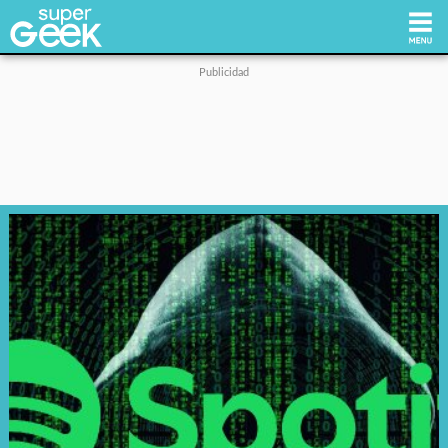
Inicio
Tecnología
Videojuegos
Reviews
Cultura Pop
Streaming
Síguenos: