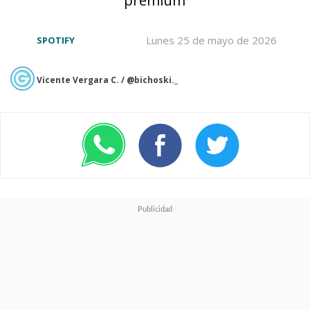
música. Por supuesto,
Spotify
no tiene toda la música del
Lunes 25 de mayo de 2026
SPOTIFY
mundo, pero es un gran
comienzo
".
Vicente Vergara C. / @bichoski._
Desde Spotify confirmaron el
incidente y abrieron una
investigación, explicando a