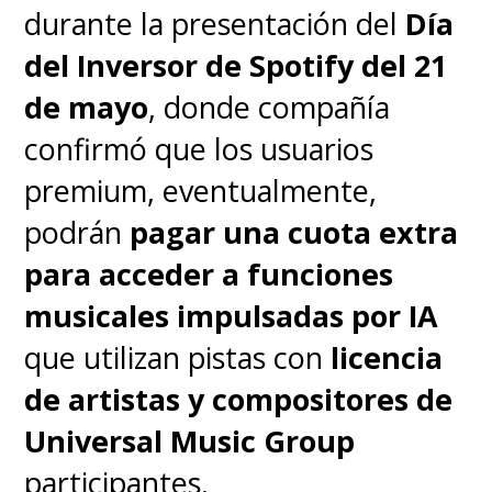
Hasta el cierre de esta nota,
durante la presentación del
Día
solo se han liberado los
del Inversor de Spotify del 21
metadatos, no los archivos
de mayo
, donde compañía
musicales
, en un nuevo golpe
confirmó que los usuarios
sobre el eterno debate de la
premium, eventualmente,
preservación de la cultura digital
podrán
pagar una cuota extra
en tiempos en los que hay que
para acceder a funciones
pagar por todo.
musicales impulsadas por IA
que utilizan pistas con
licencia
de artistas y compositores de
Universal Music Group
participantes.