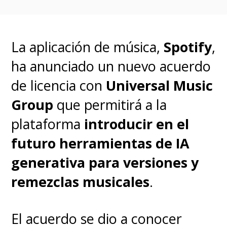
activamente cualquier
comportamiento sospechoso
.
Desde el primer día, hemos
La aplicación de música,
Spotify
,
apoyado a la comunidad de
ha anunciado un nuevo acuerdo
artistas en su lucha contra la
de licencia con
Universal Music
piratería y seguimos trabajando
Group
que permitirá a la
activamente con nuestros socios
plataforma
introducir en el
de la industria para proteger a
futuro herramientas de IA
los creadores y defender sus
generativa para versiones y
derechos", señaló un vocero de
remezclas musicales
.
la plataforma.
El acuerdo se dio a conocer