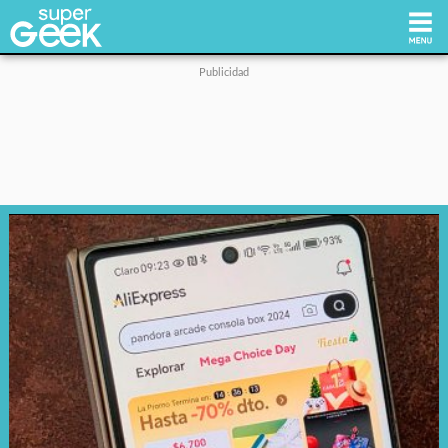
Inicio
Tecnología
Videojuegos
Reviews
Cultura Pop
Streaming
Síguenos: