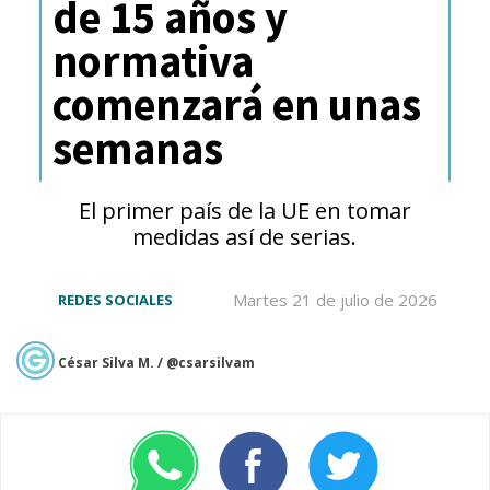
de 15 años y
de noviembre)
con descuentos
normativa
de hasta 80% y la temporada de
comenzará en unas
Black Friday (20 de noviembre
semanas
al 3 de diciembre)
con ofertas
que también alcanzan hasta un
El primer país de la UE en tomar
80% de descuento.
medidas así de serias.
Martes 21 de julio de 2026
REDES SOCIALES
César Silva M. / @csarsilvam